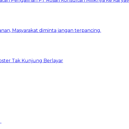
atan Pengalihan PT Rosari Konsultan Miliknya Ke Kary
nan, Masyarakat diminta jangan terpancing.
bster Tak Kunjung Berlayar
I