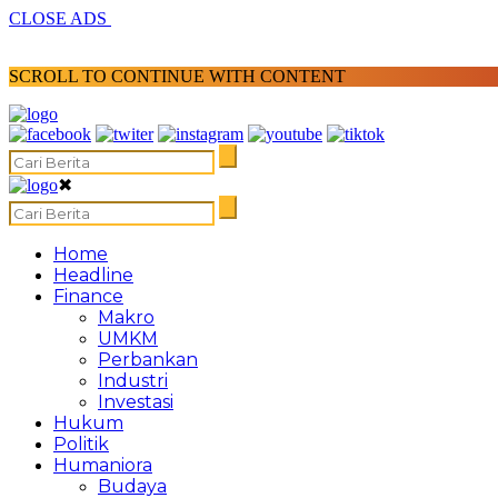
CLOSE ADS
SCROLL TO CONTINUE WITH CONTENT
✖
Home
Headline
Finance
Makro
UMKM
Perbankan
Industri
Investasi
Hukum
Politik
Humaniora
Budaya