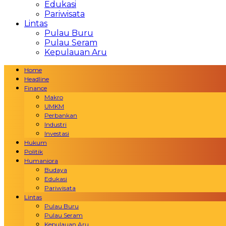
Edukasi
Pariwisata
Lintas
Pulau Buru
Pulau Seram
Kepulauan Aru
Home
Headline
Finance
Makro
UMKM
Perbankan
Industri
Investasi
Hukum
Politik
Humaniora
Budaya
Edukasi
Pariwisata
Lintas
Pulau Buru
Pulau Seram
Kepulauan Aru