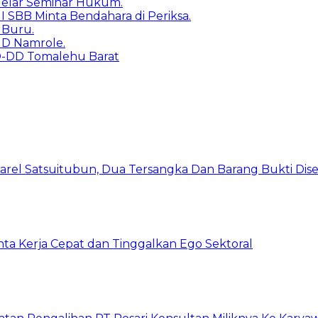
 Gelar Seminar Hukum.
I SBB Minta Bendahara di Periksa.
s Buru.
UD Namrole.
DD-DD Tomalehu Barat
arel Satsuitubun, Dua Tersangka Dan Barang Bukti Dis
inta Kerja Cepat dan Tinggalkan Ego Sektoral