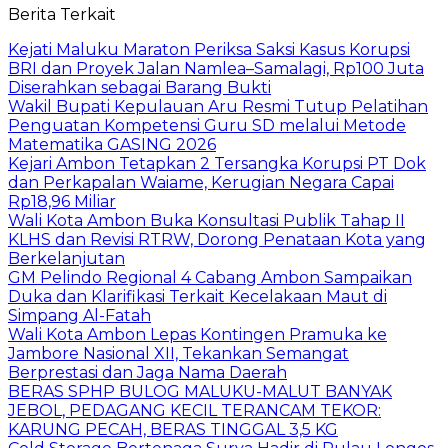
Berita Terkait
Kejati Maluku Maraton Periksa Saksi Kasus Korupsi
BRI dan Proyek Jalan Namlea–Samalagi, Rp100 Juta
Diserahkan sebagai Barang Bukti
Wakil Bupati Kepulauan Aru Resmi Tutup Pelatihan
Penguatan Kompetensi Guru SD melalui Metode
Matematika GASING 2026
Kejari Ambon Tetapkan 2 Tersangka Korupsi PT Dok
dan Perkapalan Waiame, Kerugian Negara Capai
Rp18,96 Miliar
Wali Kota Ambon Buka Konsultasi Publik Tahap II
KLHS dan Revisi RTRW, Dorong Penataan Kota yang
Berkelanjutan
GM Pelindo Regional 4 Cabang Ambon Sampaikan
Duka dan Klarifikasi Terkait Kecelakaan Maut di
Simpang Al-Fatah
Wali Kota Ambon Lepas Kontingen Pramuka ke
Jambore Nasional XII, Tekankan Semangat
Berprestasi dan Jaga Nama Daerah
BERAS SPHP BULOG MALUKU-MALUT BANYAK
JEBOL, PEDAGANG KECIL TERANCAM TEKOR:
KARUNG PECAH, BERAS TINGGAL 3,5 KG