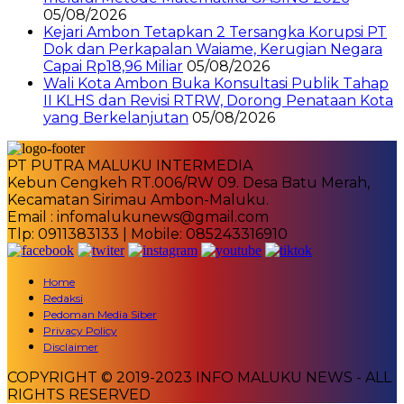
05/08/2026
Kejari Ambon Tetapkan 2 Tersangka Korupsi PT
Dok dan Perkapalan Waiame, Kerugian Negara
Capai Rp18,96 Miliar
05/08/2026
Wali Kota Ambon Buka Konsultasi Publik Tahap
II KLHS dan Revisi RTRW, Dorong Penataan Kota
yang Berkelanjutan
05/08/2026
PT PUTRA MALUKU INTERMEDIA
Kebun Cengkeh RT.006/RW 09. Desa Batu Merah,
Kecamatan Sirimau Ambon-Maluku.
Email : infomalukunews@gmail.com
Tlp: 0911383133 | Mobile: 085243316910
Home
Redaksi
Pedoman Media Siber
Privacy Policy
Disclaimer
COPYRIGHT © 2019-2023 INFO MALUKU NEWS - ALL
RIGHTS RESERVED