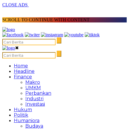
CLOSE ADS
SCROLL TO CONTINUE WITH CONTENT
✖
Home
Headline
Finance
Makro
UMKM
Perbankan
Industri
Investasi
Hukum
Politik
Humaniora
Budaya