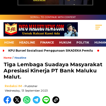
SCROLL TO CONTINUE WITH CONTENT
HOME
HEADLINE
FINANCE
HUKUM
POLITIK
HUMAN
KPU Bursel Sosialisasi Penggunaan SIKADEKA Pemilu
Bawas
/
Home
Headline
Tiga Lembaga Suadaya Masyarakat
Apresiasi Kinerja PT Bank Maluku
Malut.
Redaksi IM
- Publisher
Wednesday, 13 September 2023