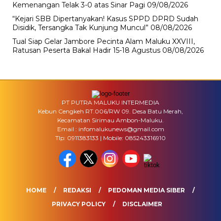
Kemenangan Telak 3-0 atas Sinar Pagi
09/08/2026
“Kejari SBB Dipertanyakan! Kasus SPPD DPRD Sudah
Disidik, Tersangka Tak Kunjung Muncul”
08/08/2026
Tual Siap Gelar Jambore Pecinta Alam Maluku XXVIII,
Ratusan Peserta Bakal Hadir 15-18 Agustus
08/08/2026
PT PUTRA MALUKU INTERMEDIA
Kebun Cengkeh RT.006/RW 09. Desa Batu Merah,
Kecamatan Sirimau Ambon-Maluku.
Email : infomalukunews@gmail.com
Tlp: 0911383133 | Mobile: 085243316910
HOME
REDAKSI
PEDOMAN MEDIA SIBER
PRIVACY POLICY
DISCLAIMER