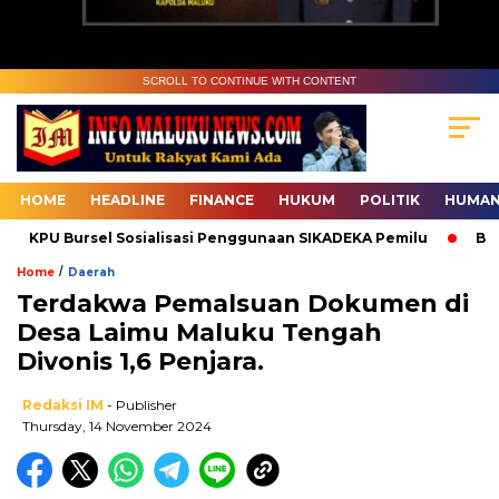
SCROLL TO CONTINUE WITH CONTENT
HOME
HEADLINE
FINANCE
HUKUM
POLITIK
HUMAN
KPU Bursel Sosialisasi Penggunaan SIKADEKA Pemilu
Bawasl
/
Home
Daerah
Terdakwa Pemalsuan Dokumen di
Desa Laimu Maluku Tengah
Divonis 1,6 Penjara.
Redaksi IM
- Publisher
Thursday, 14 November 2024