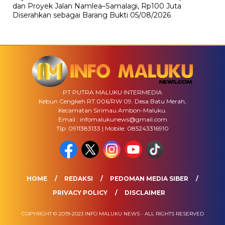
dan Proyek Jalan Namlea–Samalagi, Rp100 Juta
Diserahkan sebagai Barang Bukti
05/08/2026
PT PUTRA MALUKU INTERMEDIA
Kebun Cengkeh RT.006/RW 09. Desa Batu Merah,
Kecamatan Sirimau Ambon-Maluku.
Email : infomalukunews@gmail.com
Tlp: 0911383133 | Mobile: 085243316910
HOME
REDAKSI
PEDOMAN MEDIA SIBER
PRIVACY POLICY
DISCLAIMER
COPYRIGHT © 2019-2023 INFO MALUKU NEWS - ALL RIGHTS RESERVED