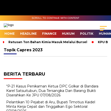
SCROLL TO CONTINUE WITH CONTENT
HOME
HEADLINE
FINANCE
HUKUM
POLITIK
HUMAN
Ratusan Ton Bahan Kimia Masuk Melalui Bursel
KPU Bur
Topik
Capres 2023
BERITA TERBARU
“P-21 Kasus Penikaman Ketua DPC Golkar di Bandara
Karel Satsuitubun, Dua Tersangka Dan Barang Bukti
Diserahkan Ke JPU
07/08/2026
Pelantikan 10 Pejabat di Aru, Bupati Timotius Kaidel
Minta Kerja Cepat dan Tinggalkan Ego Sektoral