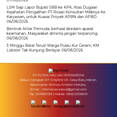
07/08/2026
LSM Siap Lapor Bupati SBB ke KPK, Atas Dugaan
Kejahatan Pengalihan PT Rosari Konsultan Miliknya Ke
Karyawan, untuk Kuasai Proyek APBN dan APBD.
06/08/2026
Bentrok Antar Pemuda, berhasil diredam aparat
keamanan, Masyarakat diminta jangan terpancing.
06/08/2026
3 Minggu Batal Terus! Warga Pulau Kur Geram, KM
Lobster Tak Kunjung Berlayar
06/08/2026
PT PUTRA MALUKU INTERMEDIA
Kebun Cengkeh RT.006/RW 09. Desa Batu Merah,
Kecamatan Sirimau Ambon-Maluku.
Email : infomalukunews@gmail.com
Tlp: 0911383133 | Mobile: 085243316910