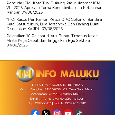
Pemuda ICMI Kota Tual Dukung Pra Muktamar ICMI
VIII 2026, Apresiasi Tema Konektivitas dan Ketahanan
Pangan
07/08/2026
“P-21 Kasus Penikaman Ketua DPC Golkar di Bandara
Karel Satsuitubun, Dua Tersangka Dan Barang Bukti
Diserahkan Ke JPU
07/08/2026
Pelantikan 10 Pejabat di Aru, Bupati Timotius Kaidel
Minta Kerja Cepat dan Tinggalkan Ego Sektoral
07/08/2026
PT PUTRA MALUKU INTERMEDIA
Kebun Cengkeh RT.006/RW 09. Desa Batu Merah,
Kecamatan Sirimau Ambon-Maluku.
Email : infomalukunews@gmail.com
Tlp: 0911383133 | Mobile: 085243316910