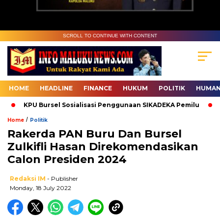
SCROLL TO CONTINUE WITH CONTENT
HOME
HEADLINE
FINANCE
HUKUM
POLITIK
HUMAN
KPU Bursel Sosialisasi Penggunaan SIKADEKA Pemilu
Ba
/
Home
Politik
Rakerda PAN Buru Dan Bursel
Zulkifli Hasan Direkomendasikan
Calon Presiden 2024
Redaksi IM
- Publisher
Monday, 18 July 2022