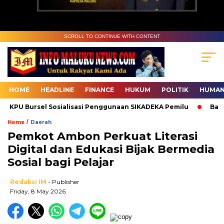
SCROLL TO CONTINUE WITH CONTENT
HOME
HEADLINE
FINANCE
HUKUM
POLITIK
HUMAN
KPU Bursel Sosialisasi Penggunaan SIKADEKA Pemilu
Bawasl
/
Home
Daerah
Pemkot Ambon Perkuat Literasi
Digital dan Edukasi Bijak Bermedia
Sosial bagi Pelajar
Redaksi IM
- Publisher
Friday, 8 May 2026