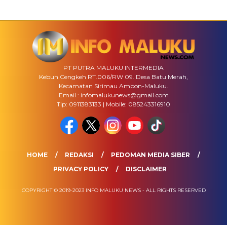
PT PUTRA MALUKU INTERMEDIA
Kebun Cengkeh RT.006/RW 09. Desa Batu Merah,
Kecamatan Sirimau Ambon-Maluku.
Email : infomalukunews@gmail.com
Tlp: 0911383133 | Mobile: 085243316910
HOME
REDAKSI
PEDOMAN MEDIA SIBER
PRIVACY POLICY
DISCLAIMER
COPYRIGHT © 2019-2023 INFO MALUKU NEWS - ALL RIGHTS RESERVED