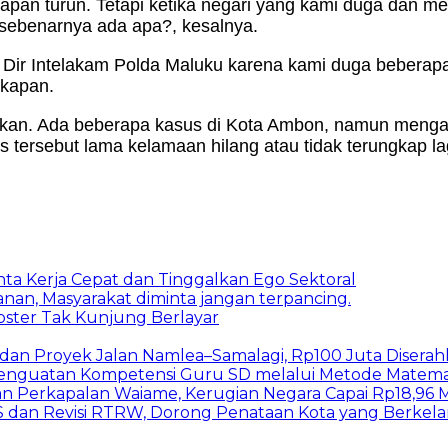
apan turun. Tetapi ketika negari yang kami duga dan me
 sebenarnya ada apa?, kesalnya.
ir Intelakam Polda Maluku karena kami duga beberapa ka
gkapan.
anyakan. Ada beberapa kasus di Kota Ambon, namun men
tersebut lama kelamaan hilang atau tidak terungkap la
inta Kerja Cepat dan Tinggalkan Ego Sektoral
nan, Masyarakat diminta jangan terpancing.
bster Tak Kunjung Berlayar
I dan Proyek Jalan Namlea–Samalagi, Rp100 Juta Diserah
 Penguatan Kompetensi Guru SD melalui Metode Matem
n Perkapalan Waiame, Kerugian Negara Capai Rp18,96 Mi
S dan Revisi RTRW, Dorong Penataan Kota yang Berkel