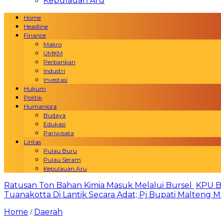
Kepulauan Aru
Home
Headline
Finance
Makro
UMKM
Perbankan
Industri
Investasi
Hukum
Politik
Humaniora
Budaya
Edukasi
Pariwisata
Lintas
Pulau Buru
Pulau Seram
Kepulauan Aru
Ratusan Ton Bahan Kimia Masuk Melalui Bursel
KPU B
Tuanakotta Di Lantik Secara Adat; Pj Bupati Malteng 
Home
Daerah
/