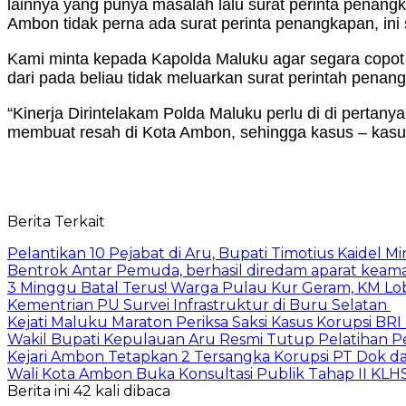
lainnya yang punya masalah lalu surat perinta penangk
Ambon tidak perna ada surat perinta penangkapan, ini
Kami minta kepada Kapolda Maluku agar segara copot D
dari pada beliau tidak meluarkan surat perintah penan
“Kinerja Dirintelakam Polda Maluku perlu di di pert
membuat resah di Kota Ambon, sehingga kasus – kasus 
Berita Terkait
Pelantikan 10 Pejabat di Aru, Bupati Timotius Kaidel M
Bentrok Antar Pemuda, berhasil diredam aparat keama
3 Minggu Batal Terus! Warga Pulau Kur Geram, KM Lo
Kementrian PU Survei Infrastruktur di Buru Selatan
Kejati Maluku Maraton Periksa Saksi Kasus Korupsi BR
Wakil Bupati Kepulauan Aru Resmi Tutup Pelatihan
Kejari Ambon Tetapkan 2 Tersangka Korupsi PT Dok da
Wali Kota Ambon Buka Konsultasi Publik Tahap II KLH
Berita ini 42 kali dibaca