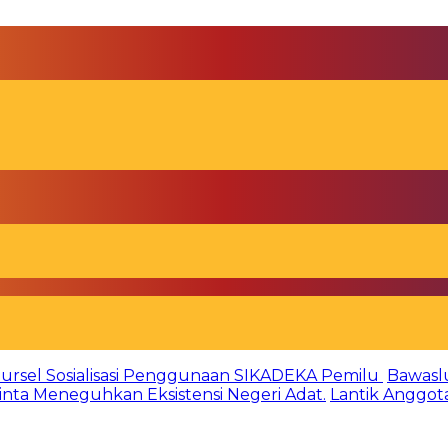
ursel Sosialisasi Penggunaan SIKADEKA Pemilu
Bawasl
Minta Meneguhkan Eksistensi Negeri Adat.
Lantik Anggot