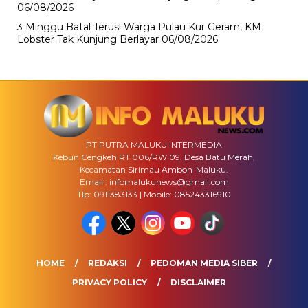
06/08/2026
3 Minggu Batal Terus! Warga Pulau Kur Geram, KM
Lobster Tak Kunjung Berlayar
06/08/2026
PT PUTRA MALUKU INTERMEDIA
Kebun Cengkeh RT.006/RW 09. Desa Batu Merah,
Kecamatan Sirimau Ambon-Maluku.
Email : infomalukunews@gmail.com
Tlp: 0911383133 | Mobile: 085243316910
HOME
REDAKSI
PEDOMAN MEDIA SIBER
PRIVACY POLICY
DISCLAIMER