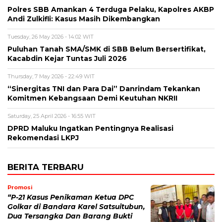
Polres SBB Amankan 4 Terduga Pelaku, Kapolres AKBP
Andi Zulkifli: Kasus Masih Dikembangkan
Tuesday, 26 May 2026 - 14:02 WIT
Puluhan Tanah SMA/SMK di SBB Belum Bersertifikat,
Kacabdin Kejar Tuntas Juli 2026
Thursday, 7 May 2026 - 22:49 WIT
“Sinergitas TNI dan Para Dai” Danrindam Tekankan
Komitmen Kebangsaan Demi Keutuhan NKRII ‎
Saturday, 25 April 2026 - 16:55 WIT
DPRD Maluku Ingatkan Pentingnya Realisasi
Rekomendasi LKPJ
BERITA TERBARU
Promosi
“P-21 Kasus Penikaman Ketua DPC
Golkar di Bandara Karel Satsuitubun,
Dua Tersangka Dan Barang Bukti