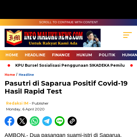
SCROLL TO CONTINUE WITH CONTENT
HOME
HEADLINE
FINANCE
HUKUM
POLITIK
HUMAN
KPU Bursel Sosialisasi Penggunaan SIKADEKA Pemilu
Ba
/
Home
Headline
Pasutri di Saparua Positif Covid-19
Hasil Rapid Test
Redaksi IM
- Publisher
Monday, 6 April 2020
AMBON,- Dua pasangan suami-istri di Saparua,