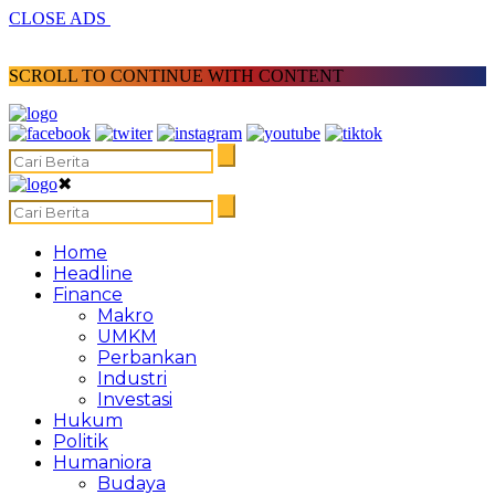
CLOSE ADS
SCROLL TO CONTINUE WITH CONTENT
✖
Home
Headline
Finance
Makro
UMKM
Perbankan
Industri
Investasi
Hukum
Politik
Humaniora
Budaya