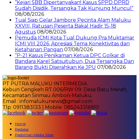
“Kejari SBB Dipertanyakan! Kasus SPPD DPRD
Sudah Disidik, Tersangka Tak Kunjung Muncul”
08/08/2026
Tual Siap Gelar Jambore Pecinta Alam Maluku
XXVIII, Ratusan Peserta Bakal Hadir 15-18
Agustus
08/08/2026
Pemuda ICMI Kota Tual Dukung Pra Muktamar
ICMI VIII 2026, Apresiasi Tema Konektivitas dan
Ketahanan Pangan
07/08/2026
“P-21 Kasus Penikaman Ketua DPC Golkar di
Bandara Karel Satsuitubun, Dua Tersangka Dan
Barang Bukti Diserahkan Ke JPU
07/08/2026
PT PUTRA MALUKU INTERMEDIA
Kebun Cengkeh RT.006/RW 09. Desa Batu Merah,
Kecamatan Sirimau Ambon-Maluku.
Email : infomalukunews@gmail.com
Tlp: 0911383133 | Mobile: 085243316910
Home
Redaksi
Pedoman Media Siber