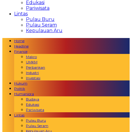
Edukasi
Pariwisata
Lintas
Pulau Buru
Pulau Seram
Kepulauan Aru
Home
Headline
Finance
Makro
UMKM
Perbankan
Industri
Investasi
Hukum
Politik
Humaniora
Budaya
Edukasi
Pariwisata
Lintas
Pulau Buru
Pulau Seram
Kepulauan Aru