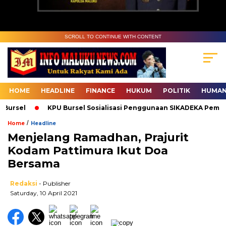
SCROLL TO CONTINUE WITH CONTENT
HOME
HEADLINE
FINANCE
HUKUM
POLITIK
HUMAN
ursel
KPU Bursel Sosialisasi Penggunaan SIKADEKA Pemilu
/
Home
Headline
Menjelang Ramadhan, Prajurit
Kodam Pattimura Ikut Doa
Bersama
Redaksi
- Publisher
Saturday, 10 April 2021