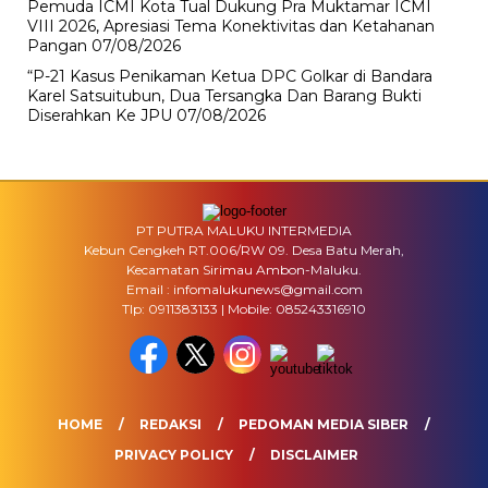
Pemuda ICMI Kota Tual Dukung Pra Muktamar ICMI
VIII 2026, Apresiasi Tema Konektivitas dan Ketahanan
Pangan
07/08/2026
“P-21 Kasus Penikaman Ketua DPC Golkar di Bandara
Karel Satsuitubun, Dua Tersangka Dan Barang Bukti
Diserahkan Ke JPU
07/08/2026
PT PUTRA MALUKU INTERMEDIA
Kebun Cengkeh RT.006/RW 09. Desa Batu Merah,
Kecamatan Sirimau Ambon-Maluku.
Email : infomalukunews@gmail.com
Tlp: 0911383133 | Mobile: 085243316910
HOME
REDAKSI
PEDOMAN MEDIA SIBER
PRIVACY POLICY
DISCLAIMER