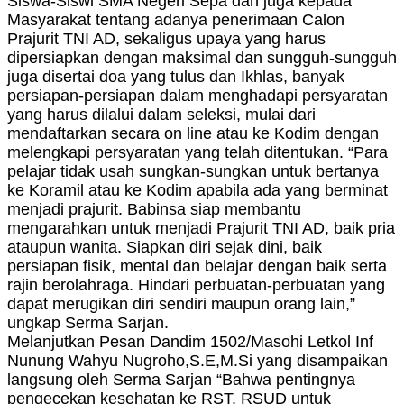
Siswa-Siswi SMA Negeri Sepa dan juga kepada
Masyarakat tentang adanya penerimaan Calon
Prajurit TNI AD, sekaligus upaya yang harus
dipersiapkan dengan maksimal dan sungguh-sungguh
juga disertai doa yang tulus dan Ikhlas, banyak
persiapan-persiapan dalam menghadapi persyaratan
yang harus dilalui dalam seleksi, mulai dari
mendaftarkan secara on line atau ke Kodim dengan
melengkapi persyaratan yang telah ditentukan. “Para
pelajar tidak usah sungkan-sungkan untuk bertanya
ke Koramil atau ke Kodim apabila ada yang berminat
menjadi prajurit. Babinsa siap membantu
mengarahkan untuk menjadi Prajurit TNI AD, baik pria
ataupun wanita. Siapkan diri sejak dini, baik
persiapan fisik, mental dan belajar dengan baik serta
rajin berolahraga. Hindari perbuatan-perbuatan yang
dapat merugikan diri sendiri maupun orang lain,”
ungkap Serma Sarjan.
Melanjutkan Pesan Dandim 1502/Masohi Letkol Inf
Nunung Wahyu Nugroho,S.E,M.Si yang disampaikan
langsung oleh Serma Sarjan “Bahwa pentingnya
pengecekan kesehatan ke RST, RSUD untuk