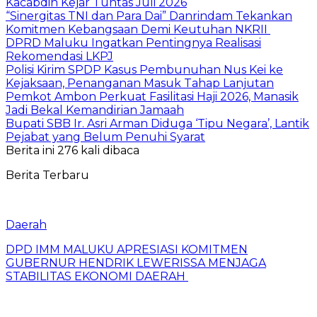
Kacabdin Kejar Tuntas Juli 2026
“Sinergitas TNI dan Para Dai” Danrindam Tekankan
Komitmen Kebangsaan Demi Keutuhan NKRII ‎
DPRD Maluku Ingatkan Pentingnya Realisasi
Rekomendasi LKPJ
Polisi Kirim SPDP Kasus Pembunuhan Nus Kei ke
Kejaksaan, Penanganan Masuk Tahap Lanjutan
Pemkot Ambon Perkuat Fasilitasi Haji 2026, Manasik
Jadi Bekal Kemandirian Jamaah
Bupati SBB Ir. Asri Arman Diduga ‘Tipu Negara’, Lantik
Pejabat yang Belum Penuhi Syarat
Berita ini 276 kali dibaca
Berita Terbaru
Daerah
DPD IMM MALUKU APRESIASI KOMITMEN
GUBERNUR HENDRIK LEWERISSA MENJAGA
STABILITAS EKONOMI DAERAH