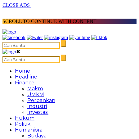
CLOSE ADS
SCROLL TO CONTINUE WITH CONTENT
✖
Home
Headline
Finance
Makro
UMKM
Perbankan
Industri
Investasi
Hukum
Politik
Humaniora
Budaya