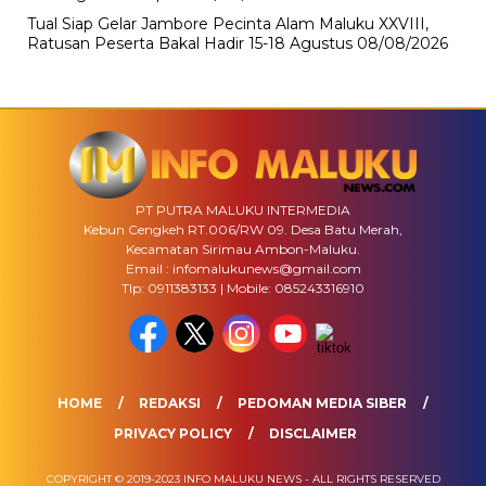
Tual Siap Gelar Jambore Pecinta Alam Maluku XXVIII,
Ratusan Peserta Bakal Hadir 15-18 Agustus
08/08/2026
PT PUTRA MALUKU INTERMEDIA
Kebun Cengkeh RT.006/RW 09. Desa Batu Merah,
Kecamatan Sirimau Ambon-Maluku.
Email : infomalukunews@gmail.com
Tlp: 0911383133 | Mobile: 085243316910
HOME
REDAKSI
PEDOMAN MEDIA SIBER
PRIVACY POLICY
DISCLAIMER
COPYRIGHT © 2019-2023 INFO MALUKU NEWS - ALL RIGHTS RESERVED