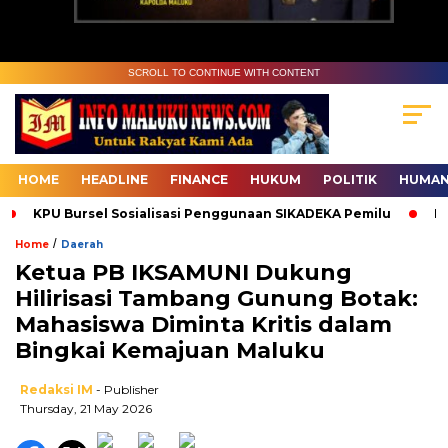
SCROLL TO CONTINUE WITH CONTENT
HOME
HEADLINE
FINANCE
HUKUM
POLITIK
HUMAN
KPU Bursel Sosialisasi Penggunaan SIKADEKA Pemilu
Bawas
/
Home
Daerah
Ketua PB IKSAMUNI Dukung
Hilirisasi Tambang Gunung Botak:
Mahasiswa Diminta Kritis dalam
Bingkai Kemajuan Maluku
Redaksi IM
- Publisher
Thursday, 21 May 2026