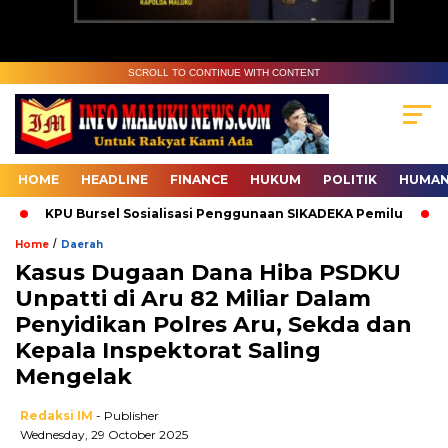
SCROLL TO CONTINUE WITH CONTENT
HOME
HEADLINE
FINANCE
HUKUM
POLITIK
HUMAN
KPU Bursel Sosialisasi Penggunaan SIKADEKA Pemilu
Bawa
/
Home
Daerah
Kasus Dugaan Dana Hiba PSDKU
Unpatti di Aru 82 Miliar Dalam
Penyidikan Polres Aru, Sekda dan
Kepala Inspektorat Saling
Mengelak
Redaksi IM
- Publisher
Wednesday, 29 October 2025