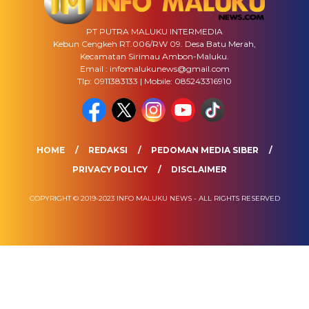
PT PUTRA MALUKU INTERMEDIA
Kebun Cengkeh RT.006/RW 09. Desa Batu Merah,
Kecamatan Sirimau Ambon-Maluku.
Email : infomalukunews@gmail.com
Tlp: 0911383133 | Mobile: 085243316910
HOME
REDAKSI
PEDOMAN MEDIA SIBER
PRIVACY POLICY
DISCLAIMER
COPYRIGHT © 2019-2023 INFO MALUKU NEWS - ALL RIGHTS RESERVED