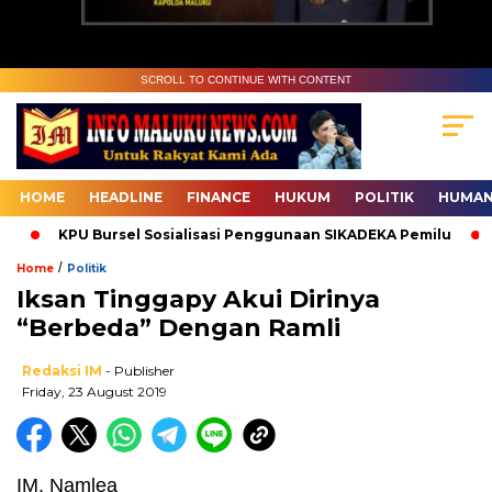
SCROLL TO CONTINUE WITH CONTENT
HOME
HEADLINE
FINANCE
HUKUM
POLITIK
HUMAN
KPU Bursel Sosialisasi Penggunaan SIKADEKA Pemilu
B
/
Home
Politik
Iksan Tinggapy Akui Dirinya
“Berbeda” Dengan Ramli
Redaksi IM
- Publisher
Friday, 23 August 2019
IM, Namlea