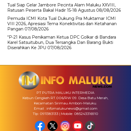
Tual Siap Gelar Jambore Pecinta Alam Maluku XXVIII,
Ratusan Peserta Bakal Hadir 15-18 Agustus
08/08/2026
Pemuda ICMI Kota Tual Dukung Pra Muktamar ICMI
VIII 2026, Apresiasi Tema Konektivitas dan Ketahanan
Pangan
07/08/2026
“P-21 Kasus Penikaman Ketua DPC Golkar di Bandara
Karel Satsuitubun, Dua Tersangka Dan Barang Bukti
Diserahkan Ke JPU
07/08/2026
PT PUTRA MALUKU INTERMEDIA
Kebun Cengkeh RT.006/RW 09. Desa Batu Merah,
Kecamatan Sirimau Ambon-Maluku.
Email : infomalukunews@gmail.com
Tlp: 0911383133 | Mobile: 085243316910