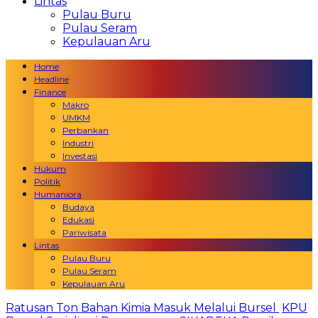
Lintas
Pulau Buru
Pulau Seram
Kepulauan Aru
Home
Headline
Finance
Makro
UMKM
Perbankan
Industri
Investasi
Hukum
Politik
Humaniora
Budaya
Edukasi
Pariwisata
Lintas
Pulau Buru
Pulau Seram
Kepulauan Aru
Ratusan Ton Bahan Kimia Masuk Melalui Bursel
KPU