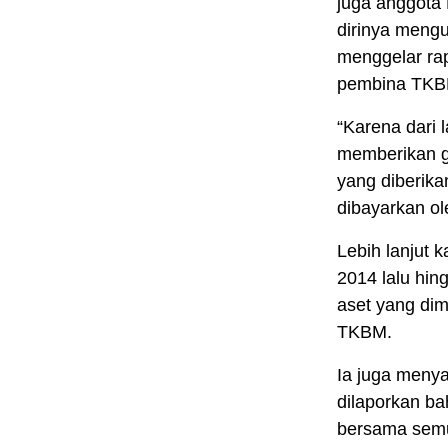
juga anggota 
dirinya meng
menggelar ra
pembina TKBM
“Karena dari 
memberikan gaj
yang diberika
dibayarkan ol
Lebih lanjut k
2014 lalu hin
aset yang dim
TKBM.
Ia juga meny
dilaporkan ba
bersama semu