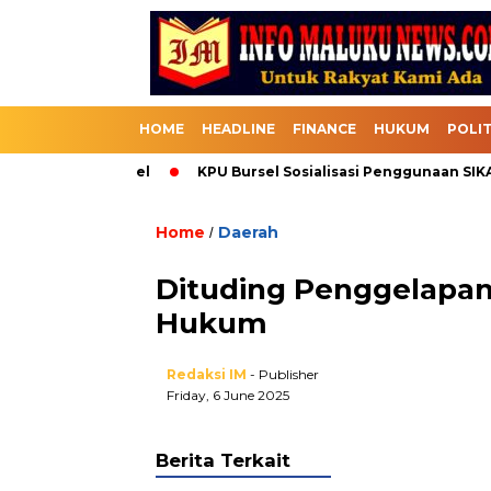
HOME
HEADLINE
FINANCE
HUKUM
POLIT
lalui Bursel
KPU Bursel Sosialisasi Penggunaan SIKADEKA 
Home
Daerah
/
Dituding Penggelapa
Hukum
Redaksi IM
- Publisher
Friday, 6 June 2025
Berita Terkait