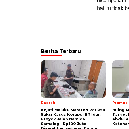
disampaikan 
hal itu tidak b
Berita Terbaru
Daerah
Promosi
Kejati Maluku Maraton Periksa
Bulog M
Saksi Kasus Korupsi BRI dan
Target
Proyek Jalan Namlea–
Abdul A
Samalagi, Rp100 Juta
Ketaha
Diserahkan sebagai Barang