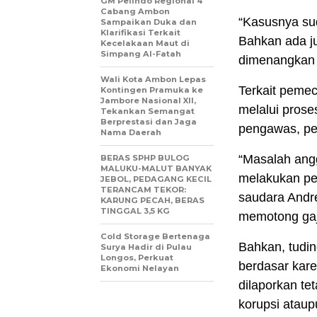
GM Pelindo Regional 4
Cabang Ambon
“Kasusnya sud
Sampaikan Duka dan
Klarifikasi Terkait
Bahkan ada ju
Kecelakaan Maut di
Simpang Al-Fatah
dimenangkan o
Wali Kota Ambon Lepas
Terkait pemec
Kontingen Pramuka ke
Jambore Nasional XII,
melalui prose
Tekankan Semangat
Berprestasi dan Jaga
pengawas, pe
Nama Daerah
“Masalah ang
BERAS SPHP BULOG
MALUKU-MALUT BANYAK
melakukan pe
JEBOL, PEDAGANG KECIL
TERANCAM TEKOR:
saudara Andr
KARUNG PECAH, BERAS
TINGGAL 3,5 KG
memotong gaji
Cold Storage Bertenaga
Bahkan, tudin
Surya Hadir di Pulau
Longos, Perkuat
berdasar kare
Ekonomi Nelayan
dilaporkan tet
korupsi atau