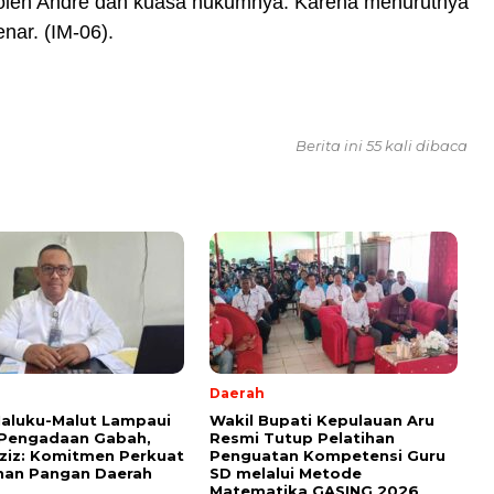
oleh Andre dan kuasa hukumnya. Karena menurutnya
enar. (IM-06).
Berita ini 55 kali dibaca
Daerah
aluku-Malut Lampaui
Wakil Bupati Kepulauan Aru
 Pengadaan Gabah,
Resmi Tutup Pelatihan
ziz: Komitmen Perkuat
Penguatan Kompetensi Guru
nan Pangan Daerah
SD melalui Metode
Matematika GASING 2026