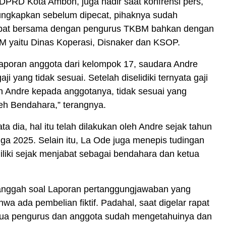
DPRD Kota Ambon, juga hadir saat konfrensi pers,
ungkapkan sebelum dipecat, pihaknya sudah
pat bersama dengan pengurus TKBM bahkan dengan
 yaitu Dinas Koperasi, Disnaker dan KSOP.
laporan anggota dari kelompok 17, saudara Andre
i yang tidak sesuai. Setelah diselidiki ternyata gaji
n Andre kepada anggotanya, tidak sesuai yang
eh Bendahara,” terangnya.
ata dia, hal itu telah dilakukan oleh Andre sejak tahun
gga 2025. Selain itu, La Ode juga menepis tudingan
iliki sejak menjabat sebagai bendahara dan ketua
anggah soal Laporan pertanggungjawaban yang
hwa ada pembelian fiktif. Padahal, saat digelar rapat
a pengurus dan anggota sudah mengetahuinya dan