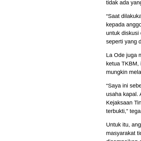
tidak ada yan
“Saat dilaku
kepada anggo
untuk diskusi 
seperti yang 
La Ode juga 
ketua TKBM, i
mungkin mela
“Saya ini se
usaha kapal. 
Kejaksaan Tin
terbukti,” teg
Untuk itu, an
masyarakat ti