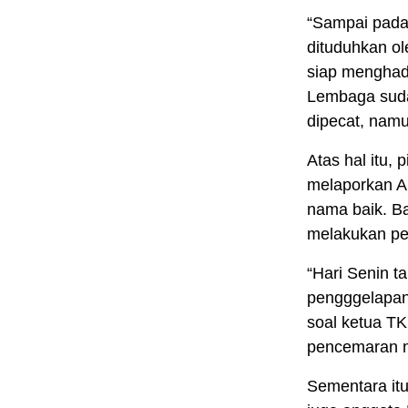
“Sampai pada 
dituduhkan ol
siap menghada
Lembaga suda
dipecat, namu
Atas hal itu,
melaporkan A
nama baik. Ba
melakukan pe
“Hari Senin t
pengggelapan,
soal ketua TK
pencemaran n
Sementara it