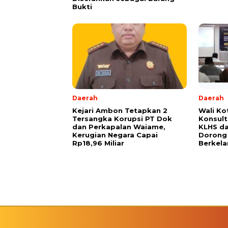
Bukti
Daerah
Daerah
Kejari Ambon Tetapkan 2
Wali K
Tersangka Korupsi PT Dok
Konsult
dan Perkapalan Waiame,
KLHS da
Kerugian Negara Capai
Dorong
Rp18,96 Miliar
Berkela