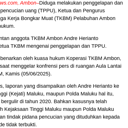
ews.com, Ambon–
Diduga melakukan penggelapan dan
a pencucian uang (TPPU), Ketua dan Pengurus
aga Kerja Bongkar Muat (TKBM) Pelabuhan Ambon
 hukum.
ntan anggota TKBM Ambon Andre Herianto
ketua TKBM mengenai penggelapan dan TPPU.
dibenarkan oleh kuasa hukum Koperasi TKBM Ambon,
 saat menggelar konfrensi pers di ruangan Aula Lantai
M, Kamis (05/06/2025).
is, laporan yang disampaikan oleh Andre Herianto ke
ggi (Kejati) Maluku, maupun Polda Maluku hal itu,
bergulir di tahun 2020. Bahkan kasusnya telah
leh Kejaksaan Tinggi Maluku maupun Polda Maluku
aan tindak pidana pencucian yang dituduhkan kepada
e tidak terbukti.