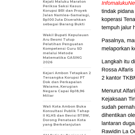
Kejati Maluku Maraton
InfomalukuN
Periksa Saksi Kasus
tindak pidan
Korupsi BRI dan Proyek
Jalan Namlea–Samalagi,
koperasi Ten
Rp100 Juta Diserahkan
sebagai Barang Bukti
tempuh jalur
Wakil Bupati Kepulauan
Aru Resmi Tutup
Pasalnya, ma
Pelatihan Penguatan
melaporkan 
Kompetensi Guru SD
melalui Metode
Matematika GASING
Langkah itu 
2026
Rossa Alfaris
Kejari Ambon Tetapkan 2
2 kantor TKB
Tersangka Korupsi PT
Dok dan Perkapalan
Waiame, Kerugian
Menurut Alfar
Negara Capai Rp18,96
Miliar
Kejaksaan Tin
sudah pernah 
Wali Kota Ambon Buka
Konsultasi Publik Tahap
dihentikan o
II KLHS dan Revisi RTRW,
Dorong Penataan Kota
lantaran dug
yang Berkelanjutan
Rawidin La Od