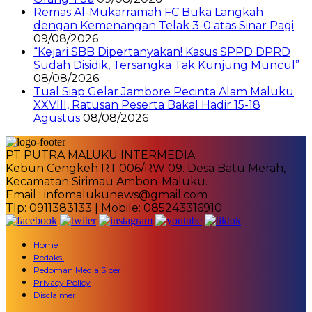
Remas Al-Mukarramah FC Buka Langkah
dengan Kemenangan Telak 3-0 atas Sinar Pagi
09/08/2026
“Kejari SBB Dipertanyakan! Kasus SPPD DPRD
Sudah Disidik, Tersangka Tak Kunjung Muncul”
08/08/2026
Tual Siap Gelar Jambore Pecinta Alam Maluku
XXVIII, Ratusan Peserta Bakal Hadir 15-18
Agustus
08/08/2026
PT PUTRA MALUKU INTERMEDIA
Kebun Cengkeh RT.006/RW 09. Desa Batu Merah,
Kecamatan Sirimau Ambon-Maluku.
Email : infomalukunews@gmail.com
Tlp: 0911383133 | Mobile: 085243316910
Home
Redaksi
Pedoman Media Siber
Privacy Policy
Disclaimer