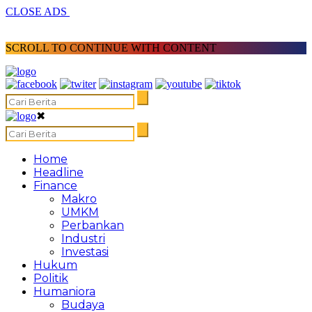
CLOSE ADS
SCROLL TO CONTINUE WITH CONTENT
✖
Home
Headline
Finance
Makro
UMKM
Perbankan
Industri
Investasi
Hukum
Politik
Humaniora
Budaya