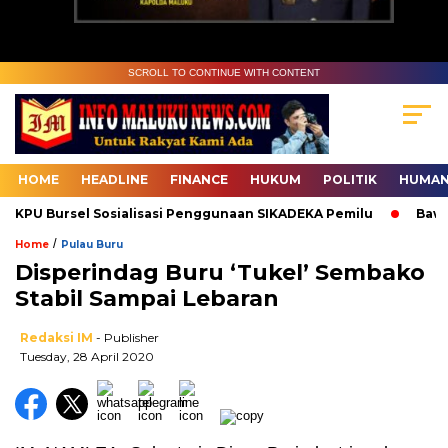
SCROLL TO CONTINUE WITH CONTENT
HOME
HEADLINE
FINANCE
HUKUM
POLITIK
HUMAN
KPU Bursel Sosialisasi Penggunaan SIKADEKA Pemilu
Bawasl
/
Home
Pulau Buru
Disperindag Buru ‘Tukel’ Sembako
Stabil Sampai Lebaran
Redaksi IM
- Publisher
Tuesday, 28 April 2020