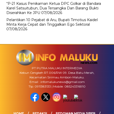
“P-21 Kasus Penikaman Ketua DPC Golkar di Bandara
Karel Satsuitubun, Dua Tersangka Dan Barang Bukti
Diserahkan Ke JPU
07/08/2026
Pelantikan 10 Pejabat di Aru, Bupati Timotius Kaidel
Minta Kerja Cepat dan Tinggalkan Ego Sektoral
07/08/2026
PT PUTRA MALUKU INTERMEDIA
Kebun Cengkeh RT.006/RW 09. Desa Batu Merah,
Kecamatan Sirimau Ambon-Maluku.
Email : infomalukunews@gmail.com
Tlp: 0911383133 | Mobile: 085243316910
HOME
REDAKSI
PEDOMAN MEDIA SIBER