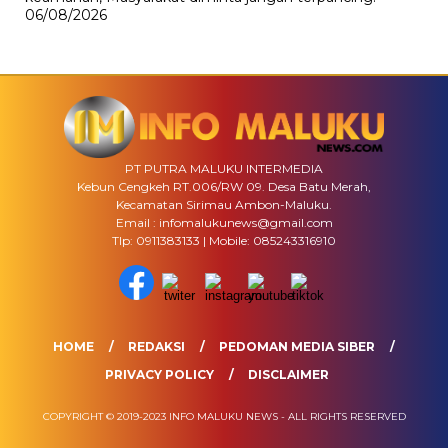
06/08/2026
PT PUTRA MALUKU INTERMEDIA
Kebun Cengkeh RT.006/RW 09. Desa Batu Merah,
Kecamatan Sirimau Ambon-Maluku.
Email : infomalukunews@gmail.com
Tlp: 0911383133 | Mobile: 085243316910
HOME
REDAKSI
PEDOMAN MEDIA SIBER
PRIVACY POLICY
DISCLAIMER
COPYRIGHT © 2019-2023 INFO MALUKU NEWS - ALL RIGHTS RESERVED