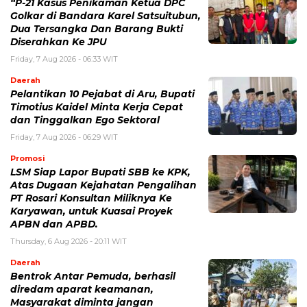
“P-21 Kasus Penikaman Ketua DPC
Golkar di Bandara Karel Satsuitubun,
Dua Tersangka Dan Barang Bukti
Diserahkan Ke JPU
Friday, 7 Aug 2026 - 06:33 WIT
Daerah
Pelantikan 10 Pejabat di Aru, Bupati
Timotius Kaidel Minta Kerja Cepat
dan Tinggalkan Ego Sektoral
Friday, 7 Aug 2026 - 06:29 WIT
Promosi
LSM Siap Lapor Bupati SBB ke KPK,
Atas Dugaan Kejahatan Pengalihan
PT Rosari Konsultan Miliknya Ke
Karyawan, untuk Kuasai Proyek
APBN dan APBD.
Thursday, 6 Aug 2026 - 20:11 WIT
Daerah
Bentrok Antar Pemuda, berhasil
diredam aparat keamanan,
Masyarakat diminta jangan