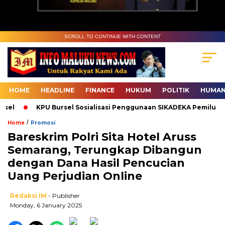
SCROLL TO CONTINUE WITH CONTENT
HOME
HEADLINE
FINANCE
HUKUM
POLITIK
HUMAN
el
KPU Bursel Sosialisasi Penggunaan SIKADEKA Pemilu
/
Home
Promosi
Bareskrim Polri Sita Hotel Aruss
Semarang, Terungkap Dibangun
dengan Dana Hasil Pencucian
Uang Perjudian Online
Redaksi IM
- Publisher
Monday, 6 January 2025