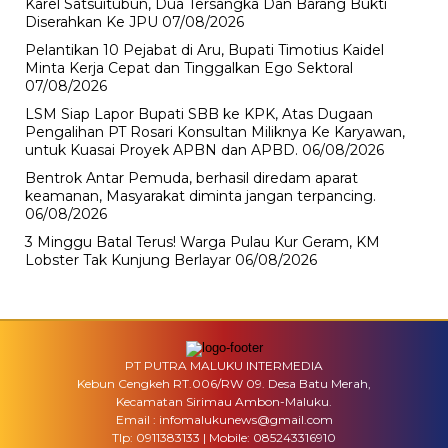
Karel Satsuitubun, Dua Tersangka Dan Barang Bukti
Diserahkan Ke JPU
07/08/2026
Pelantikan 10 Pejabat di Aru, Bupati Timotius Kaidel
Minta Kerja Cepat dan Tinggalkan Ego Sektoral
07/08/2026
LSM Siap Lapor Bupati SBB ke KPK, Atas Dugaan
Pengalihan PT Rosari Konsultan Miliknya Ke Karyawan,
untuk Kuasai Proyek APBN dan APBD.
06/08/2026
Bentrok Antar Pemuda, berhasil diredam aparat
keamanan, Masyarakat diminta jangan terpancing.
06/08/2026
3 Minggu Batal Terus! Warga Pulau Kur Geram, KM
Lobster Tak Kunjung Berlayar
06/08/2026
PT PUTRA MALUKU INTERMEDIA
Kebun Cengkeh RT.006/RW 09. Desa Batu Merah,
Kecamatan Sirimau Ambon-Maluku.
Email : infomalukunews@gmail.com
Tlp: 0911383133 | Mobile: 085243316910