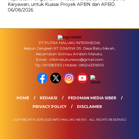
Karyawan, untuk Kuasai Proyek APBN dan APBD.
06/08/2026
PT PUTRA MALUKU INTERMEDIA
Kebun Cengkeh RT.006/RW 09. Desa Batu Merah,
Kecamatan Sirimau Ambon-Maluku.
Email : infomalukunews@gmail.com
Tlp: 0911383133 | Mobile: 085243316910
HOME
REDAKSI
PEDOMAN MEDIA SIBER
PRIVACY POLICY
DISCLAIMER
COPYRIGHT © 2019-2023 INFO MALUKU NEWS - ALL RIGHTS RESERVED