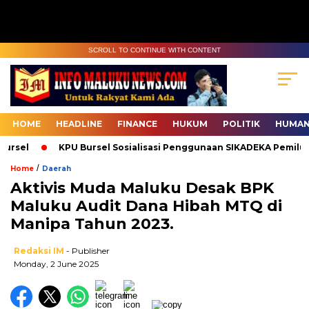
SCROLL TO CONTINUE WITH CONTENT
HOME
HEADLINE
FINANCE
HUKUM
POLITIK
HUMAN
rsel
KPU Bursel Sosialisasi Penggunaan SIKADEKA Pemilu
/
Home
Daerah
Aktivis Muda Maluku Desak BPK
Maluku Audit Dana Hibah MTQ di
Manipa Tahun 2023.
Redaksi IM
- Publisher
Monday, 2 June 2025