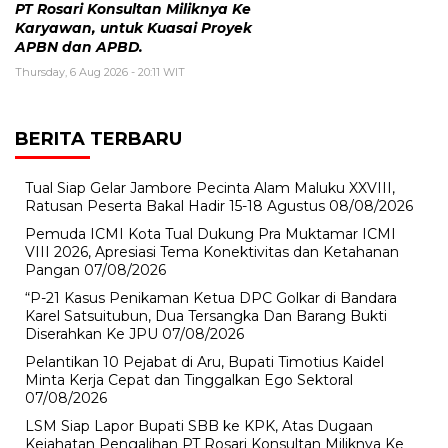
PT Rosari Konsultan Miliknya Ke
Karyawan, untuk Kuasai Proyek
APBN dan APBD.
Thursday, 6 Aug 2026 - 20:11 WIT
BERITA TERBARU
Tual Siap Gelar Jambore Pecinta Alam Maluku XXVIII,
Ratusan Peserta Bakal Hadir 15-18 Agustus
08/08/2026
Pemuda ICMI Kota Tual Dukung Pra Muktamar ICMI
VIII 2026, Apresiasi Tema Konektivitas dan Ketahanan
Pangan
07/08/2026
“P-21 Kasus Penikaman Ketua DPC Golkar di Bandara
Karel Satsuitubun, Dua Tersangka Dan Barang Bukti
Diserahkan Ke JPU
07/08/2026
Pelantikan 10 Pejabat di Aru, Bupati Timotius Kaidel
Minta Kerja Cepat dan Tinggalkan Ego Sektoral
07/08/2026
LSM Siap Lapor Bupati SBB ke KPK, Atas Dugaan
Kejahatan Pengalihan PT Rosari Konsultan Miliknya Ke