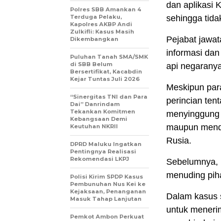
dan aplikasi 
Polres SBB Amankan 4
Terduga Pelaku,
sehingga tida
Kapolres AKBP Andi
Zulkifli: Kasus Masih
Pejabat jawat
Dikembangkan
informasi dan
Puluhan Tanah SMA/SMK
di SBB Belum
api negaranya
Bersertifikat, Kacabdin
Kejar Tuntas Juli 2026
Meskipun par
“Sinergitas TNI dan Para
perincian ten
Dai” Danrindam
Tekankan Komitmen
menyinggung 
Kebangsaan Demi
maupun mendu
Keutuhan NKRII ‎
Rusia.
DPRD Maluku Ingatkan
Pentingnya Realisasi
Rekomendasi LKPJ
Sebelumnya, k
menuding piha
Polisi Kirim SPDP Kasus
Pembunuhan Nus Kei ke
Kejaksaan, Penanganan
Dalam kasus 
Masuk Tahap Lanjutan
untuk meneri
Pemkot Ambon Perkuat