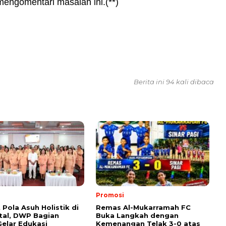
engomentari masalah ini.(**)
Berita ini 94 kali dibaca
Promosi
 Pola Asuh Holistik di
Remas Al-Mukarramah FC
ital, DWP Bagian
Buka Langkah dengan
elar Edukasi
Kemenangan Telak 3-0 atas