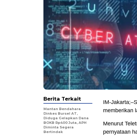
Berita Terkait
IM-Jakarta;–S
Mantan Bendahara
memberikan l
Dinkes Bursel AT,
Diduga Gelapkan Dana
BOKB Rp400 Juta, APH
Menurut Tele
Diminta Segera
pernyataan h
Bertindak