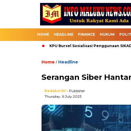
HOME
HEADLINE
FINANCE
HUKUM
POLIT
alui Bursel
KPU Bursel Sosialisasi Penggunaan SIKADEKA P
Home
Headline
/
Serangan Siber Hantam
Redaksi IM
- Publisher
Thursday, 6 July 2023