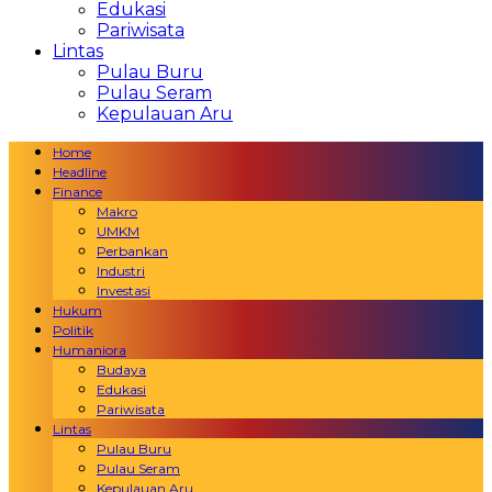
Edukasi
Pariwisata
Lintas
Pulau Buru
Pulau Seram
Kepulauan Aru
Home
Headline
Finance
Makro
UMKM
Perbankan
Industri
Investasi
Hukum
Politik
Humaniora
Budaya
Edukasi
Pariwisata
Lintas
Pulau Buru
Pulau Seram
Kepulauan Aru