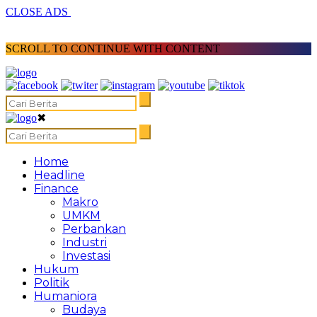
CLOSE ADS
SCROLL TO CONTINUE WITH CONTENT
✖
Home
Headline
Finance
Makro
UMKM
Perbankan
Industri
Investasi
Hukum
Politik
Humaniora
Budaya