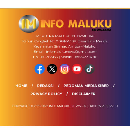
PT PUTRA MALUKU INTERMEDIA
Kebun Cengkeh RT.006/RW 09. Desa Batu Merah,
Kecamatan Sirimau Ambon-Maluku.
Email : infomalukunews@gmail.com
Tlp: 0911383133 | Mobile: 085243316910
HOME
REDAKSI
PEDOMAN MEDIA SIBER
PRIVACY POLICY
DISCLAIMER
COPYRIGHT © 2019-2023 INFO MALUKU NEWS - ALL RIGHTS RESERVED