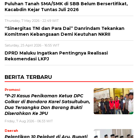
Puluhan Tanah SMA/SMK di SBB Belum Bersertifikat,
Kacabdin Kejar Tuntas Juli 2026
Thursday, 7 May 2026 - 22:49 WIT
“Sinergitas TNI dan Para Dai” Danrindam Tekankan
Komitmen Kebangsaan Demi Keutuhan NKRII ‎
Saturday, 25 April 2026 - 16:55 WIT
DPRD Maluku Ingatkan Pentingnya Realisasi
Rekomendasi LKPJ
BERITA TERBARU
Promosi
“P-21 Kasus Penikaman Ketua DPC
Golkar di Bandara Karel Satsuitubun,
Dua Tersangka Dan Barang Bukti
Diserahkan Ke JPU
Friday, 7 Aug 2026 - 06:33 WIT
Daerah
Pelantikan 10 Pejabat di Aru, Bupati