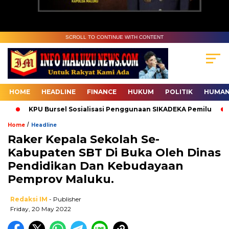
SCROLL TO CONTINUE WITH CONTENT
HOME
HEADLINE
FINANCE
HUKUM
POLITIK
HUMAN
KPU Bursel Sosialisasi Penggunaan SIKADEKA Pemilu
B
/
Home
Headline
Raker Kepala Sekolah Se-
Kabupaten SBT Di Buka Oleh Dinas
Pendidikan Dan Kebudayaan
Pemprov Maluku.
Redaksi IM
- Publisher
Friday, 20 May 2022