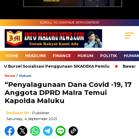
SCROLL TO CONTINUE WITH CONTENT
HOME
HEADLINE
FINANCE
HUKUM
POLITIK
HUMAN
Bursel Sosialisasi Penggunaan SIKADEKA Pemilu
Bawaslu Ma
/
Home
Hukum
“Penyalagunaan Dana Covid -19, 17
Anggota DPRD Malra Temui
Kapolda Maluku
Redaksi IM
- Publisher
Saturday, 4 September 2021