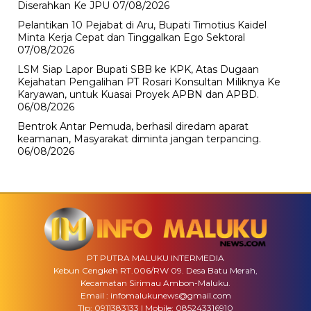
Diserahkan Ke JPU
07/08/2026
Pelantikan 10 Pejabat di Aru, Bupati Timotius Kaidel
Minta Kerja Cepat dan Tinggalkan Ego Sektoral
07/08/2026
LSM Siap Lapor Bupati SBB ke KPK, Atas Dugaan
Kejahatan Pengalihan PT Rosari Konsultan Miliknya Ke
Karyawan, untuk Kuasai Proyek APBN dan APBD.
06/08/2026
Bentrok Antar Pemuda, berhasil diredam aparat
keamanan, Masyarakat diminta jangan terpancing.
06/08/2026
PT PUTRA MALUKU INTERMEDIA
Kebun Cengkeh RT.006/RW 09. Desa Batu Merah,
Kecamatan Sirimau Ambon-Maluku.
Email : infomalukunews@gmail.com
Tlp: 0911383133 | Mobile: 085243316910