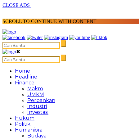
CLOSE ADS
SCROLL TO CONTINUE WITH CONTENT
✖
Home
Headline
Finance
Makro
UMKM
Perbankan
Industri
Investasi
Hukum
Politik
Humaniora
Budaya