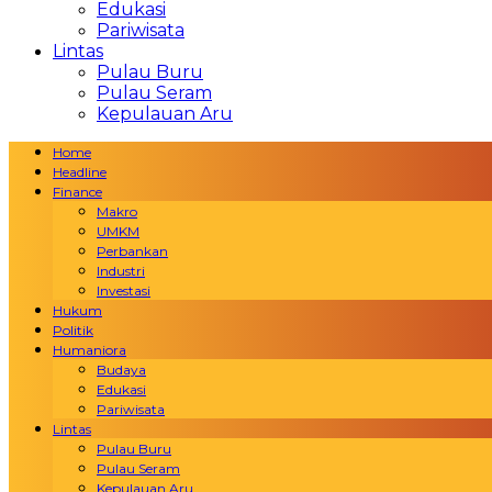
Edukasi
Pariwisata
Lintas
Pulau Buru
Pulau Seram
Kepulauan Aru
Home
Headline
Finance
Makro
UMKM
Perbankan
Industri
Investasi
Hukum
Politik
Humaniora
Budaya
Edukasi
Pariwisata
Lintas
Pulau Buru
Pulau Seram
Kepulauan Aru