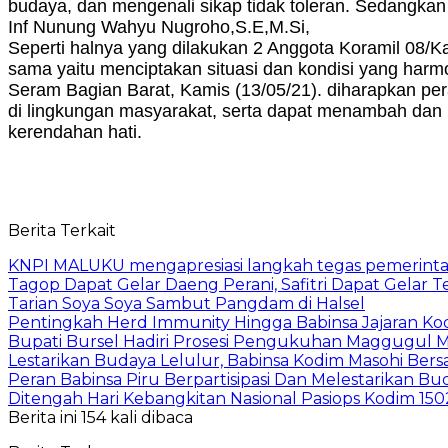
budaya, dan mengenali sikap tidak toleran. Sedangka
Inf Nunung Wahyu Nugroho,S.E,M.Si,
Seperti halnya yang dilakukan 2 Anggota Koramil 08/
sama yaitu menciptakan situasi dan kondisi yang har
Seram Bagian Barat, Kamis (13/05/21). diharapkan pe
di lingkungan masyarakat, serta dapat menambah d
kerendahan hati.
Berita Terkait
KNPI MALUKU mengapresiasi langkah tegas pemerin
Tagop Dapat Gelar Daeng Perani, Safitri Dapat Gelar T
Tarian Soya Soya Sambut Pangdam di Halsel
Pentingkah Herd Immunity Hingga Babinsa Jajaran Ko
Bupati Bursel Hadiri Prosesi Pengukuhan Maggugul Mu
Lestarikan Budaya Lelulur, Babinsa Kodim Masohi Be
Peran Babinsa Piru Berpartisipasi Dan Melestarikan B
Ditengah Hari Kebangkitan Nasional Pasiops Kodim 150
Berita ini 154 kali dibaca