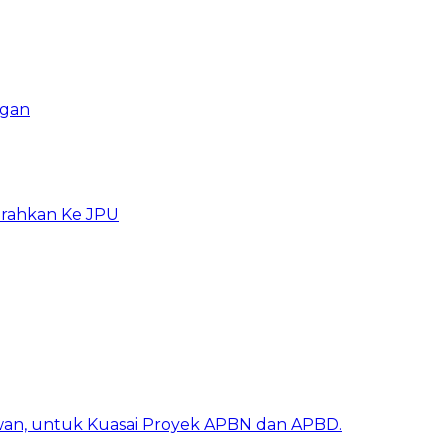
ngan
erahkan Ke JPU
awan, untuk Kuasai Proyek APBN dan APBD.