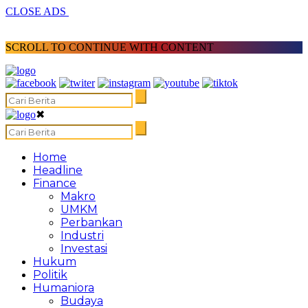
CLOSE ADS
SCROLL TO CONTINUE WITH CONTENT
✖
Home
Headline
Finance
Makro
UMKM
Perbankan
Industri
Investasi
Hukum
Politik
Humaniora
Budaya