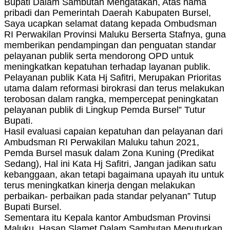
Bupati Dalam Sambutan Mengatakan, Atas nama
pribadi dan Pemerintah Daerah Kabupaten Bursel,
Saya ucapkan selamat datang kepada Ombudsman
RI Perwakilan Provinsi Maluku Berserta Stafnya, guna
memberikan pendampingan dan penguatan standar
pelayanan publik serta mendorong OPD untuk
meningkatkan kepatuhan terhadap layanan publik.
Pelayanan publik Kata Hj Safitri, Merupakan Prioritas
utama dalam reformasi birokrasi dan terus melakukan
terobosan dalam rangka, mempercepat peningkatan
pelayanan publik di Lingkup Pemda Bursel” Tutur
Bupati.
Hasil evaluasi capaian kepatuhan dan pelayanan dari
Ambudsman RI Perwakilan Maluku tahun 2021,
Pemda Bursel masuk dalam Zona Kuning (Predikat
Sedang), Hal ini Kata Hj Safitri, Jangan jadikan satu
kebanggaan, akan tetapi bagaimana upayah itu untuk
terus meningkatkan kinerja dengan melakukan
perbaikan- perbaikan pada standar pelyanan” Tutup
Bupati Bursel.
Sementara itu Kepala kantor Ambudsman Provinsi
Maluku, Hasan Slamet Dalam Sambutan Menuturkan,