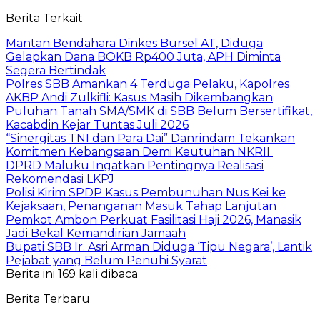
Berita Terkait
Mantan Bendahara Dinkes Bursel AT, Diduga
Gelapkan Dana BOKB Rp400 Juta, APH Diminta
Segera Bertindak
Polres SBB Amankan 4 Terduga Pelaku, Kapolres
AKBP Andi Zulkifli: Kasus Masih Dikembangkan
Puluhan Tanah SMA/SMK di SBB Belum Bersertifikat,
Kacabdin Kejar Tuntas Juli 2026
“Sinergitas TNI dan Para Dai” Danrindam Tekankan
Komitmen Kebangsaan Demi Keutuhan NKRII ‎
DPRD Maluku Ingatkan Pentingnya Realisasi
Rekomendasi LKPJ
Polisi Kirim SPDP Kasus Pembunuhan Nus Kei ke
Kejaksaan, Penanganan Masuk Tahap Lanjutan
Pemkot Ambon Perkuat Fasilitasi Haji 2026, Manasik
Jadi Bekal Kemandirian Jamaah
Bupati SBB Ir. Asri Arman Diduga ‘Tipu Negara’, Lantik
Pejabat yang Belum Penuhi Syarat
Berita ini 169 kali dibaca
Berita Terbaru