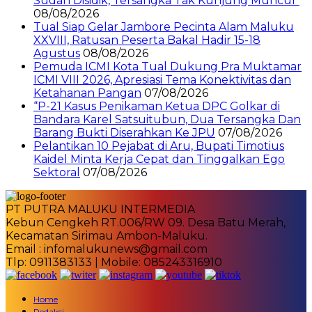
Sudah Disidik, Tersangka Tak Kunjung Muncul”
08/08/2026
Tual Siap Gelar Jambore Pecinta Alam Maluku
XXVIII, Ratusan Peserta Bakal Hadir 15-18
Agustus
08/08/2026
Pemuda ICMI Kota Tual Dukung Pra Muktamar
ICMI VIII 2026, Apresiasi Tema Konektivitas dan
Ketahanan Pangan
07/08/2026
“P-21 Kasus Penikaman Ketua DPC Golkar di
Bandara Karel Satsuitubun, Dua Tersangka Dan
Barang Bukti Diserahkan Ke JPU
07/08/2026
Pelantikan 10 Pejabat di Aru, Bupati Timotius
Kaidel Minta Kerja Cepat dan Tinggalkan Ego
Sektoral
07/08/2026
PT PUTRA MALUKU INTERMEDIA
Kebun Cengkeh RT.006/RW 09. Desa Batu Merah,
Kecamatan Sirimau Ambon-Maluku.
Email : infomalukunews@gmail.com
Tlp: 0911383133 | Mobile: 085243316910
Home
Redaksi