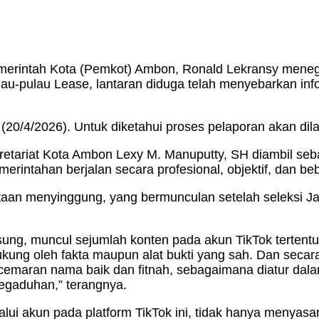
emerintah Kota (Pemkot) Ambon, Ronald Lekransy mene
lau-pulau Lease, lantaran diduga telah menyebarkan i
 (20/4/2026). Untuk diketahui proses pelaporan akan dil
retariat Kota Ambon Lexy M. Manuputty, SH diambil se
rintahan berjalan secara profesional, objektif, dan beba
taan menyinggung, yang bermunculan setelah seleksi J
ung, muncul sejumlah konten pada akun TikTok tertentu 
ukung oleh fakta maupun alat bukti yang sah. Dan sec
ncemaran nama baik dan fitnah, sebagaimana diatur dal
egaduhan,” terangnya.
lui akun pada platform TikTok ini, tidak hanya menyasa