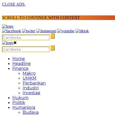
CLOSE ADS
SCROLL TO CONTINUE WITH CONTENT
✖
Home
Headline
Finance
Makro
UMKM
Perbankan
Industri
Investasi
Hukum
Politik
Humaniora
Budaya