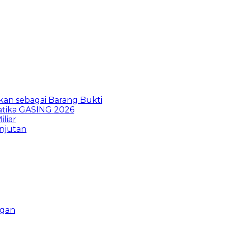
kan sebagai Barang Bukti
atika GASING 2026
liar
anjutan
ngan