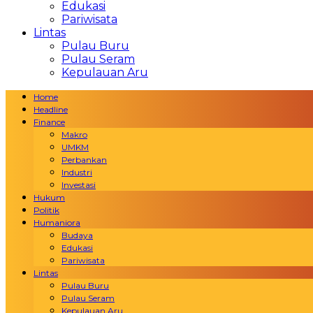
Edukasi
Pariwisata
Lintas
Pulau Buru
Pulau Seram
Kepulauan Aru
Home
Headline
Finance
Makro
UMKM
Perbankan
Industri
Investasi
Hukum
Politik
Humaniora
Budaya
Edukasi
Pariwisata
Lintas
Pulau Buru
Pulau Seram
Kepulauan Aru