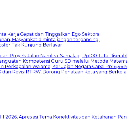
inta Kerja Cepat dan Tinggalkan Ego Sektoral
nan, Masyarakat diminta jangan terpancing.
bster Tak Kunjung Berlayar
I dan Proyek Jalan Namlea–Samalagi, Rp100 Juta Diserah
 Penguatan Kompetensi Guru SD melalui Metode Matem
n Perkapalan Waiame, Kerugian Negara Capai Rp18,96 Mi
S dan Revisi RTRW, Dorong Penataan Kota yang Berkel
I 2026, Apresiasi Tema Konektivitas dan Ketahanan Pa