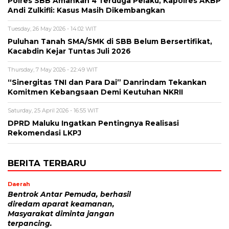
Polres SBB Amankan 4 Terduga Pelaku, Kapolres AKBP
Andi Zulkifli: Kasus Masih Dikembangkan
Tuesday, 26 May 2026 - 14:02 WIT
Puluhan Tanah SMA/SMK di SBB Belum Bersertifikat,
Kacabdin Kejar Tuntas Juli 2026
Thursday, 7 May 2026 - 22:49 WIT
“Sinergitas TNI dan Para Dai” Danrindam Tekankan
Komitmen Kebangsaan Demi Keutuhan NKRII ‎
Saturday, 25 April 2026 - 16:55 WIT
DPRD Maluku Ingatkan Pentingnya Realisasi
Rekomendasi LKPJ
BERITA TERBARU
Daerah
Bentrok Antar Pemuda, berhasil
diredam aparat keamanan,
Masyarakat diminta jangan
terpancing.