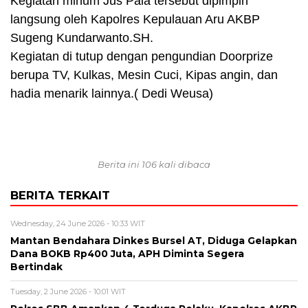
Kegiatan minum Jus Pala tersebut dipimpin
langsung oleh Kapolres Kepulauan Aru AKBP
Sugeng Kundarwanto.SH.
Kegiatan di tutup dengan pengundian Doorprize
berupa TV, Kulkas, Mesin Cuci, Kipas angin, dan
hadia menarik lainnya.( Dedi Weusa)
Berita ini 106 kali dibaca
BERITA TERKAIT
Wednesday, 24 June 2026 - 10:33 WIT
Mantan Bendahara Dinkes Bursel AT, Diduga Gelapkan
Dana BOKB Rp400 Juta, APH Diminta Segera
Bertindak
Tuesday, 2 June 2026 - 10:01 WIT