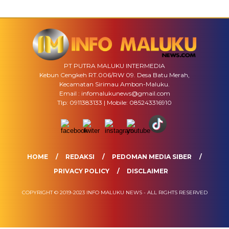
PT PUTRA MALUKU INTERMEDIA
Kebun Cengkeh RT.006/RW 09. Desa Batu Merah,
Kecamatan Sirimau Ambon-Maluku.
Email : infomalukunews@gmail.com
Tlp: 0911383133 | Mobile: 085243316910
HOME
REDAKSI
PEDOMAN MEDIA SIBER
PRIVACY POLICY
DISCLAIMER
COPYRIGHT © 2019-2023 INFO MALUKU NEWS - ALL RIGHTS RESERVED