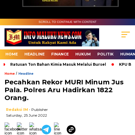
SCROLL TO CONTINUE WITH CONTENT
HOME
HEADLINE
FINANCE
HUKUM
POLITIK
HUMAN
Ratusan Ton Bahan Kimia Masuk Melalui Bursel
KPU Bur
/
Home
Headline
Pecahkan Rekor MURI Minum Jus
Pala. Polres Aru Hadirkan 1822
Orang.
Redaksi IM
- Publisher
Saturday, 25 June 2022