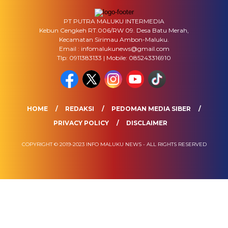
PT PUTRA MALUKU INTERMEDIA
Kebun Cengkeh RT.006/RW 09. Desa Batu Merah,
Kecamatan Sirimau Ambon-Maluku.
Email : infomalukunews@gmail.com
Tlp: 0911383133 | Mobile: 085243316910
HOME
REDAKSI
PEDOMAN MEDIA SIBER
PRIVACY POLICY
DISCLAIMER
COPYRIGHT © 2019-2023 INFO MALUKU NEWS - ALL RIGHTS RESERVED