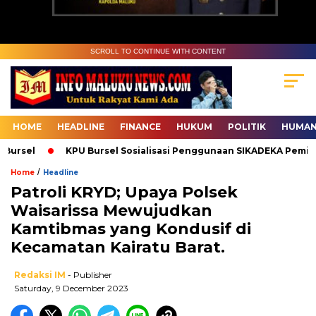
SCROLL TO CONTINUE WITH CONTENT
HOME
HEADLINE
FINANCE
HUKUM
POLITIK
HUMAN
ursel
KPU Bursel Sosialisasi Penggunaan SIKADEKA Pemilu
/
Home
Headline
Patroli KRYD; Upaya Polsek
Waisarissa Mewujudkan
Kamtibmas yang Kondusif di
Kecamatan Kairatu Barat.
Redaksi IM
- Publisher
Saturday, 9 December 2023