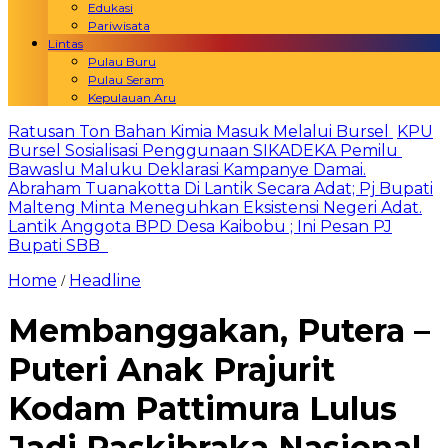
Edukasi
Pariwisata
Lintas
Pulau Buru
Pulau Seram
Kepulauan Aru
Ratusan Ton Bahan Kimia Masuk Melalui Bursel
KPU
Bursel Sosialisasi Penggunaan SIKADEKA Pemilu
Bawaslu Maluku Deklarasi Kampanye Damai.
Abraham Tuanakotta Di Lantik Secara Adat; Pj Bupati
Malteng Minta Meneguhkan Eksistensi Negeri Adat.
Lantik Anggota BPD Desa Kaibobu ; Ini Pesan PJ
Bupati SBB
Home
Headline
/
Membanggakan, Putera –
Puteri Anak Prajurit
Kodam Pattimura Lulus
Jadi Paskibraka Nasional