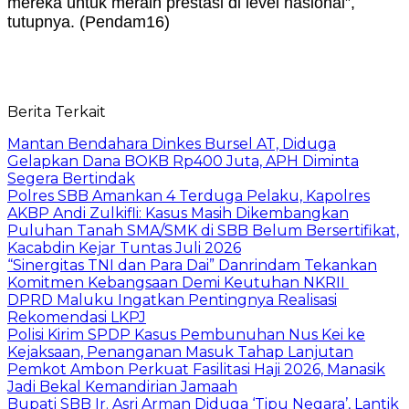
mereka untuk meraih prestasi di level nasional”,
tutupnya. (Pendam16)
Berita Terkait
Mantan Bendahara Dinkes Bursel AT, Diduga
Gelapkan Dana BOKB Rp400 Juta, APH Diminta
Segera Bertindak
Polres SBB Amankan 4 Terduga Pelaku, Kapolres
AKBP Andi Zulkifli: Kasus Masih Dikembangkan
Puluhan Tanah SMA/SMK di SBB Belum Bersertifikat,
Kacabdin Kejar Tuntas Juli 2026
“Sinergitas TNI dan Para Dai” Danrindam Tekankan
Komitmen Kebangsaan Demi Keutuhan NKRII ‎
DPRD Maluku Ingatkan Pentingnya Realisasi
Rekomendasi LKPJ
Polisi Kirim SPDP Kasus Pembunuhan Nus Kei ke
Kejaksaan, Penanganan Masuk Tahap Lanjutan
Pemkot Ambon Perkuat Fasilitasi Haji 2026, Manasik
Jadi Bekal Kemandirian Jamaah
Bupati SBB Ir. Asri Arman Diduga ‘Tipu Negara’, Lantik