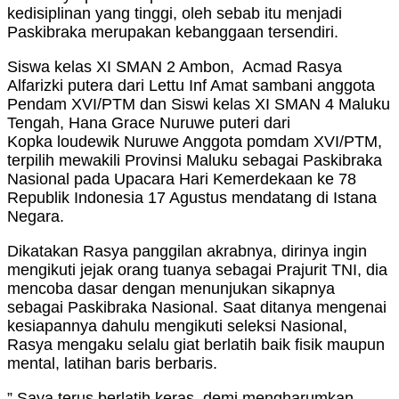
kedisiplinan yang tinggi, oleh sebab itu menjadi
Paskibraka merupakan kebanggaan tersendiri.
Siswa kelas XI SMAN 2 Ambon, Acmad Rasya
Alfarizki putera dari Lettu Inf Amat sambani anggota
Pendam XVI/PTM dan Siswi kelas XI SMAN 4 Maluku
Tengah, Hana Grace Nuruwe puteri dari
Kopka loudewik Nuruwe Anggota pomdam XVI/PTM,
terpilih mewakili Provinsi Maluku sebagai Paskibraka
Nasional pada Upacara Hari Kemerdekaan ke 78
Republik Indonesia 17 Agustus mendatang di Istana
Negara.
Dikatakan Rasya panggilan akrabnya, dirinya ingin
mengikuti jejak orang tuanya sebagai Prajurit TNI, dia
mencoba dasar dengan menunjukan sikapnya
sebagai Paskibraka Nasional. Saat ditanya mengenai
kesiapannya dahulu mengikuti seleksi Nasional,
Rasya mengaku selalu giat berlatih baik fisik maupun
mental, latihan baris berbaris.
” Saya terus berlatih keras, demi mengharumkan