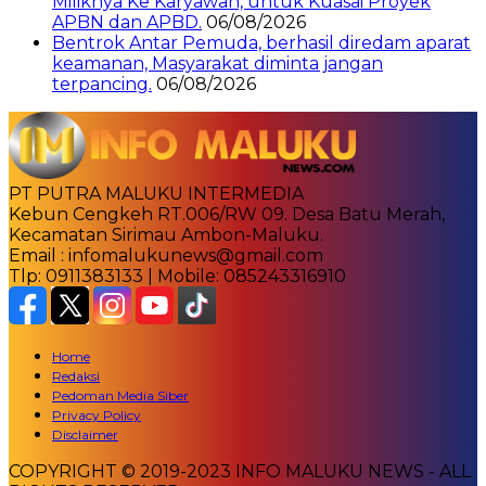
Miliknya Ke Karyawan, untuk Kuasai Proyek
APBN dan APBD.
06/08/2026
Bentrok Antar Pemuda, berhasil diredam aparat
keamanan, Masyarakat diminta jangan
terpancing.
06/08/2026
PT PUTRA MALUKU INTERMEDIA
Kebun Cengkeh RT.006/RW 09. Desa Batu Merah,
Kecamatan Sirimau Ambon-Maluku.
Email : infomalukunews@gmail.com
Tlp: 0911383133 | Mobile: 085243316910
Home
Redaksi
Pedoman Media Siber
Privacy Policy
Disclaimer
COPYRIGHT © 2019-2023 INFO MALUKU NEWS - ALL