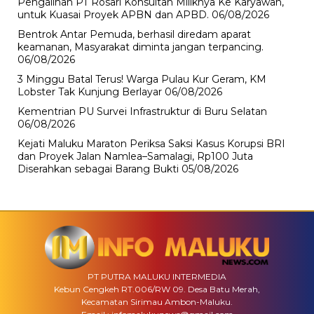
Pengalihan PT Rosari Konsultan Miliknya Ke Karyawan,
untuk Kuasai Proyek APBN dan APBD.
06/08/2026
Bentrok Antar Pemuda, berhasil diredam aparat
keamanan, Masyarakat diminta jangan terpancing.
06/08/2026
3 Minggu Batal Terus! Warga Pulau Kur Geram, KM
Lobster Tak Kunjung Berlayar
06/08/2026
Kementrian PU Survei Infrastruktur di Buru Selatan
06/08/2026
Kejati Maluku Maraton Periksa Saksi Kasus Korupsi BRI
dan Proyek Jalan Namlea–Samalagi, Rp100 Juta
Diserahkan sebagai Barang Bukti
05/08/2026
PT PUTRA MALUKU INTERMEDIA
Kebun Cengkeh RT.006/RW 09. Desa Batu Merah,
Kecamatan Sirimau Ambon-Maluku.