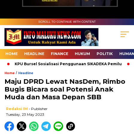
SCROLL TO CONTINUE WITH CONTENT
HOME
HEADLINE
FINANCE
HUKUM
POLITIK
HUMAN
KPU Bursel Sosialisasi Penggunaan SIKADEKA Pemilu
Ba
/
Home
Headline
Maju DPRD Lewat NasDem, Rimbo
Bugis Bicara soal Potensi Anak
Muda dan Masa Depan SBB
Redaksi IM
- Publisher
Tuesday, 23 May 2023