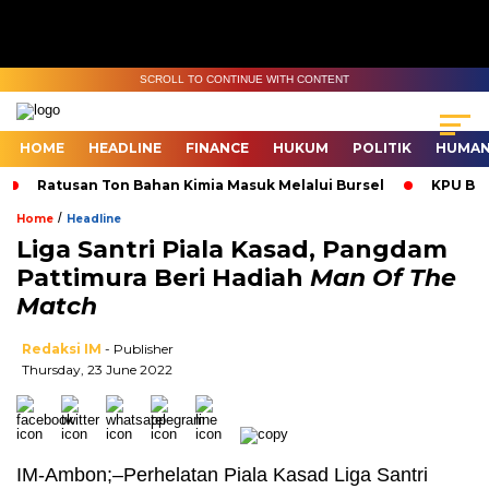
SCROLL TO CONTINUE WITH CONTENT
HOME
HEADLINE
FINANCE
HUKUM
POLITIK
HUMAN
Ratusan Ton Bahan Kimia Masuk Melalui Bursel
KPU Bur
/
Home
Headline
Liga Santri Piala Kasad, Pangdam
Pattimura Beri Hadiah
Man Of The
Match
Redaksi IM
- Publisher
Thursday, 23 June 2022
IM-Ambon;–Perhelatan Piala Kasad Liga Santri