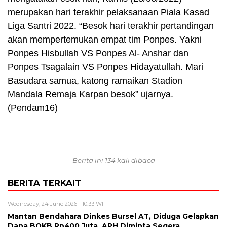
merupakan hari terakhir pelaksanaan Piala Kasad
Liga Santri 2022. “Besok hari terakhir pertandingan
akan mempertemukan empat tim Ponpes. Yakni
Ponpes Hisbullah VS Ponpes Al- Anshar dan
Ponpes Tsagalain VS Ponpes Hidayatullah. Mari
Basudara samua, katong ramaikan Stadion
Mandala Remaja Karpan besok” ujarnya.
(Pendam16)
Berita ini 134 kali dibaca
BERITA TERKAIT
Wednesday, 24 June 2026 - 10:33 WIT
Mantan Bendahara Dinkes Bursel AT, Diduga Gelapkan
Dana BOKB Rp400 Juta, APH Diminta Segera