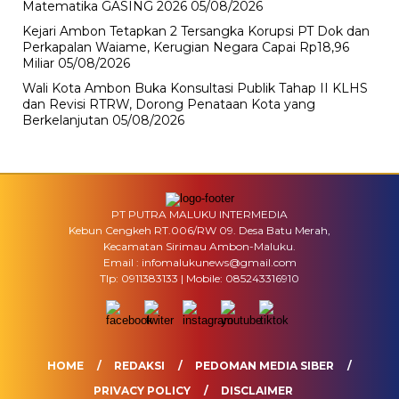
Matematika GASING 2026
05/08/2026
Kejari Ambon Tetapkan 2 Tersangka Korupsi PT Dok dan
Perkapalan Waiame, Kerugian Negara Capai Rp18,96
Miliar
05/08/2026
Wali Kota Ambon Buka Konsultasi Publik Tahap II KLHS
dan Revisi RTRW, Dorong Penataan Kota yang
Berkelanjutan
05/08/2026
PT PUTRA MALUKU INTERMEDIA
Kebun Cengkeh RT.006/RW 09. Desa Batu Merah,
Kecamatan Sirimau Ambon-Maluku.
Email : infomalukunews@gmail.com
Tlp: 0911383133 | Mobile: 085243316910
HOME
REDAKSI
PEDOMAN MEDIA SIBER
PRIVACY POLICY
DISCLAIMER