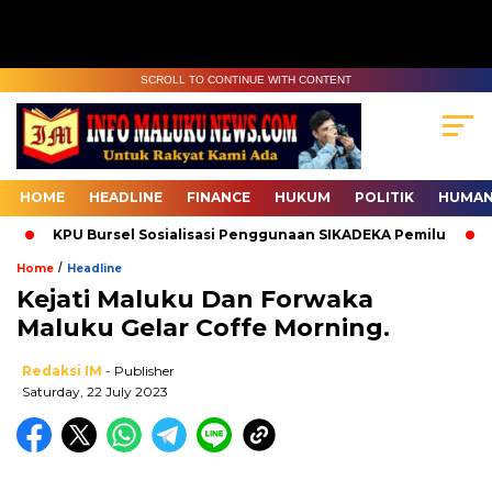
SCROLL TO CONTINUE WITH CONTENT
HOME
HEADLINE
FINANCE
HUKUM
POLITIK
HUMAN
KPU Bursel Sosialisasi Penggunaan SIKADEKA Pemilu
Ba
/
Home
Headline
Kejati Maluku Dan Forwaka
Maluku Gelar Coffe Morning.
Redaksi IM
- Publisher
Saturday, 22 July 2023