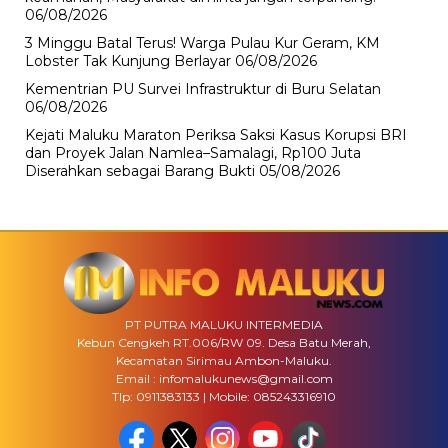
06/08/2026
3 Minggu Batal Terus! Warga Pulau Kur Geram, KM
Lobster Tak Kunjung Berlayar
06/08/2026
Kementrian PU Survei Infrastruktur di Buru Selatan
06/08/2026
Kejati Maluku Maraton Periksa Saksi Kasus Korupsi BRI
dan Proyek Jalan Namlea–Samalagi, Rp100 Juta
Diserahkan sebagai Barang Bukti
05/08/2026
PT PUTRA MALUKU INTERMEDIA
Kebun Cengkeh RT.006/RW 09. Desa Batu Merah,
Kecamatan Sirimau Ambon-Maluku.
Email : infomalukunews@gmail.com
Tlp: 0911383133 | Mobile: 085243316910