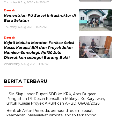
Thursday, 6 Aug 2026 - 14:56 WIT
Daerah
Kementrian PU Survei Infrastruktur di
Buru Selatan
Thursday, 6 Aug 2026 - 14:26 WIT
Daerah
Kejati Maluku Maraton Periksa Saksi
Kasus Korupsi BRI dan Proyek Jalan
Namlea–Samalagi, Rp100 Juta
Diserahkan sebagai Barang Bukti
Wednesday, 5 Aug 2026 - 19:17 WIT
BERITA TERBARU
LSM Siap Lapor Bupati SBB ke KPK, Atas Dugaan
Pengalihan PT Rosari Konsultan Miliknya Ke Karyawan,
untuk Kuasai Proyek APBN dan APBD.
06/08/2026
Bentrok Antar Pemuda, berhasil diredam aparat
keamanan, Masyarakat diminta jangan terpancing.