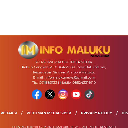
PT PUTRA MALUKU INTERMEDIA
Kebun Cengkeh RT.006/RW 09. Desa Batu Merah,
Kecamatan Sirimau Ambon-Maluku.
Email : infomalukunews@gmail.com
Tlp: 0911383133 | Mobile: 085243316910
REDAKSI
PEDOMAN MEDIA SIBER
PRIVACY POLICY
DI
COPYRIGHT © 2019-2023 INFO MALUKU NEWS - ALL RIGHTS RESERVED