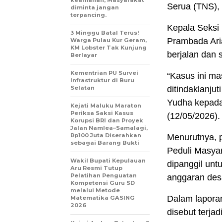
keamanan, Masyarakat
Serua (TNS),
diminta jangan
terpancing.
Kepala Seksi 
3 Minggu Batal Terus!
Prambada Ari
Warga Pulau Kur Geram,
KM Lobster Tak Kunjung
berjalan dan 
Berlayar
Kementrian PU Survei
“Kasus ini ma
Infrastruktur di Buru
Selatan
ditindaklanju
Yudha kepada
Kejati Maluku Maraton
Periksa Saksi Kasus
(12/05/2026).
Korupsi BRI dan Proyek
Jalan Namlea–Samalagi,
Rp100 Juta Diserahkan
Menurutnya, p
sebagai Barang Bukti
Peduli Masyar
Wakil Bupati Kepulauan
dipanggil unt
Aru Resmi Tutup
Pelatihan Penguatan
anggaran desa
Kompetensi Guru SD
melalui Metode
Dalam lapora
Matematika GASING
2026
disebut terj