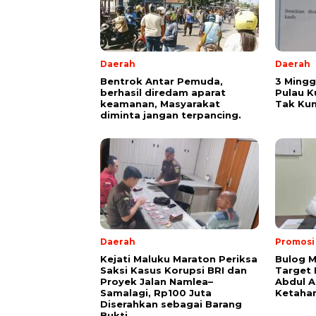
Daerah
Daerah
Bentrok Antar Pemuda,
3 Mingg
berhasil diredam aparat
Pulau K
keamanan, Masyarakat
Tak Kun
diminta jangan terpancing.
Daerah
Promosi
Kejati Maluku Maraton Periksa
Bulog M
Saksi Kasus Korupsi BRI dan
Target
Proyek Jalan Namlea–
Abdul A
Samalagi, Rp100 Juta
Ketaha
Diserahkan sebagai Barang
Bukti