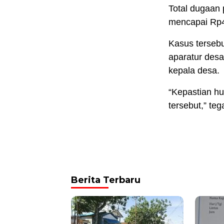
Total dugaan
mencapai Rp4
Kasus tersebu
aparatur desa
kepala desa.
“Kepastian h
tersebut,” te
Berita Terbaru