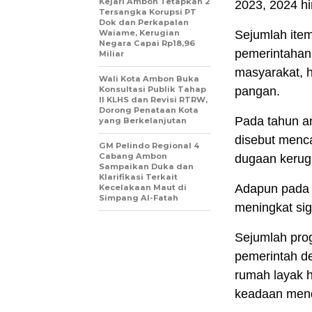
Kejari Ambon Tetapkan 2
2023, 2024 h
Tersangka Korupsi PT
Dok dan Perkapalan
Waiame, Kerugian
Sejumlah item
Negara Capai Rp18,96
pemerintahan 
Miliar
masyarakat, 
Wali Kota Ambon Buka
Konsultasi Publik Tahap
pangan.
II KLHS dan Revisi RTRW,
Dorong Penataan Kota
Pada tahun a
yang Berkelanjutan
disebut menca
GM Pelindo Regional 4
Cabang Ambon
dugaan kerugi
Sampaikan Duka dan
Klarifikasi Terkait
Adapun pada 
Kecelakaan Maut di
Simpang Al-Fatah
meningkat sig
Sejumlah prog
pemerintah de
rumah layak 
keadaan men