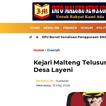
HOME
HEADLINE
FINANCE
HUKUM
POLIT
elalui Bursel
KPU Bursel Sosialisasi Penggunaan SIKADEKA 
Home
Daerah
/
Kejari Malteng Telusu
Desa Layeni
Redaksi IM
- Publisher
Wednesday, 13 May 2026