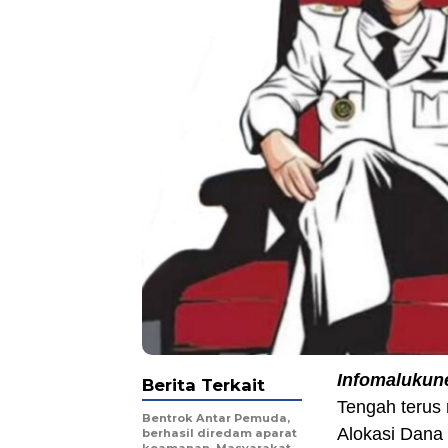
Infomalukun
Berita Terkait
Tengah terus
Bentrok Antar Pemuda,
Alokasi Dana
berhasil diredam aparat