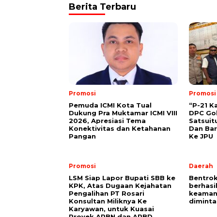
Berita Terbaru
Promosi
Promosi
Pemuda ICMI Kota Tual
“P-21 K
Dukung Pra Muktamar ICMI VIII
DPC Gol
2026, Apresiasi Tema
Satsuit
Konektivitas dan Ketahanan
Dan Bar
Pangan
Ke JPU
Promosi
Daerah
LSM Siap Lapor Bupati SBB ke
Bentrok
KPK, Atas Dugaan Kejahatan
berhasi
Pengalihan PT Rosari
keaman
Konsultan Miliknya Ke
diminta
Karyawan, untuk Kuasai
Proyek APBN dan APBD.