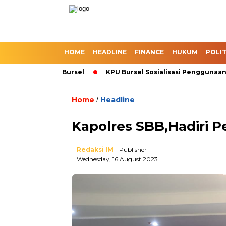
HOME
HEADLINE
FINANCE
HUKUM
POLIT
uk Melalui Bursel
KPU Bursel Sosialisasi Penggunaan SIKAD
Home
Headline
/
Kapolres SBB,Hadiri 
Redaksi IM
- Publisher
Wednesday, 16 August 2023