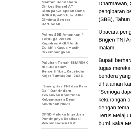
Mantan Bendahara
Dharmawan, S
Dinkes Bursel AT,
pengibaran b
Diduga Gelapkan Dana
BOKB Rp400 Juta, APH
(SBB), Tahun
Diminta Segera
Bertindak
Upacara peng
Polres SBB Amankan 4
Terduga Pelaku,
Brigjen TNI A
Kapolres AKBP Andi
malam.
Zulkifli: Kasus Masih
Dikembangkan
Bupati berhar
Puluhan Tanah SMA/SMK
di SBB Belum
tugas mereka
Bersertifikat, Kacabdin
bendera yang
Kejar Tuntas Juli 2026
dihalaman ka
“Sinergitas TNI dan Para
Dai” Danrindam
“Semoga dapa
Tekankan Komitmen
kekurangan a
Kebangsaan Demi
Keutuhan NKRII ‎
dengan tema 
DPRD Maluku Ingatkan
Terus Melaju 
Pentingnya Realisasi
bumi Saka Me
Rekomendasi LKPJ