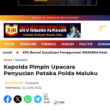
SCROLL TO CONTINUE WITH CONTENT
HOME
HEADLINE
FINANCE
HUKUM
POLITIK
HUMAN
ursel
KPU Bursel Sosialisasi Penggunaan SIKADEKA Pemilu
/
Home
Headline
Kapolda Pimpin Upacara
Penyucian Pataka Polda Maluku
Redaksi IM
- Publisher
Wednesday, 22 June 2022