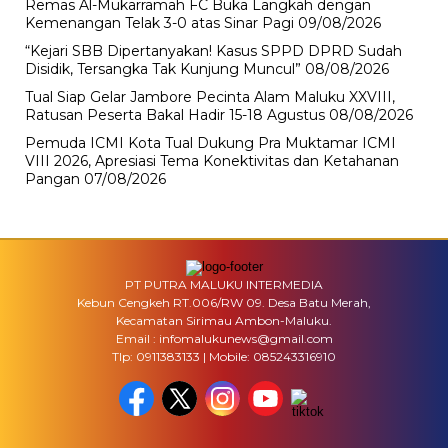
Remas Al-Mukarramah FC Buka Langkah dengan
Kemenangan Telak 3-0 atas Sinar Pagi
09/08/2026
“Kejari SBB Dipertanyakan! Kasus SPPD DPRD Sudah
Disidik, Tersangka Tak Kunjung Muncul”
08/08/2026
Tual Siap Gelar Jambore Pecinta Alam Maluku XXVIII,
Ratusan Peserta Bakal Hadir 15-18 Agustus
08/08/2026
Pemuda ICMI Kota Tual Dukung Pra Muktamar ICMI
VIII 2026, Apresiasi Tema Konektivitas dan Ketahanan
Pangan
07/08/2026
PT PUTRA MALUKU INTERMEDIA
Kebun Cengkeh RT.006/RW 09. Desa Batu Merah,
Kecamatan Sirimau Ambon-Maluku.
Email : infomalukunews@gmail.com
Tlp: 0911383133 | Mobile: 085243316910