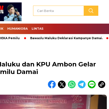
IK
HUMANIORA
LINTAS
milu
Bawaslu Maluku Deklarasi Kampanye Damai.
Abrah
Maluku dan KPU Ambon Gelar
emilu Damai