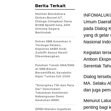
Berita Terkait
Mantan Bendahara
INFOMALUKU
Dinkes Bursel AT,
Umum Daerah 
Diduga Gelapkan Dana
BOKB Rp400 Juta, APH
pada Dialog 
Diminta Segera
Bertindak
yang di gela
Nasional Ind
Polres SBB Amankan 4
Terduga Pelaku,
Kapolres AKBP Andi
Kegiatan ters
Zulkifli: Kasus Masih
Dikembangkan
Ambon Ekspre
Puluhan Tanah SMA/SMK
Serentak Tah
di SBB Belum
Bersertifikat, Kacabdin
Dialog terseb
Kejar Tuntas Juli 2026
MA. Selaku Ak
“Sinergitas TNI dan Para
Dai” Danrindam
dan juga pema
Tekankan Komitmen
Kebangsaan Demi
Menurut Latu
Keutuhan NKRII ‎
penting bagi
DPRD Maluku Ingatkan