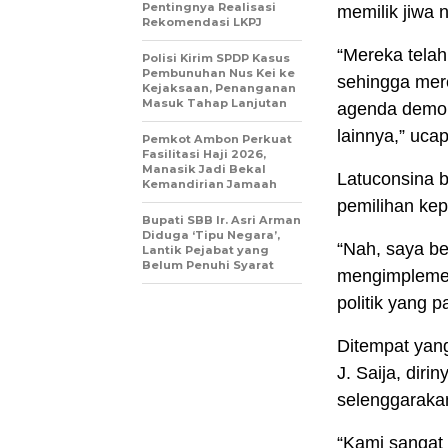
Pentingnya Realisasi
memilik jiwa 
Rekomendasi LKPJ
“Mereka telah
Polisi Kirim SPDP Kasus
Pembunuhan Nus Kei ke
sehingga mer
Kejaksaan, Penanganan
Masuk Tahap Lanjutan
agenda demok
lainnya,” uca
Pemkot Ambon Perkuat
Fasilitasi Haji 2026,
Manasik Jadi Bekal
Latuconsina b
Kemandirian Jamaah
pemilihan kep
Bupati SBB Ir. Asri Arman
Diduga ‘Tipu Negara’,
“Nah, saya b
Lantik Pejabat yang
Belum Penuhi Syarat
mengimplement
politik yang p
Ditempat yan
J. Saija, dir
selenggaraka
“Kami sangat