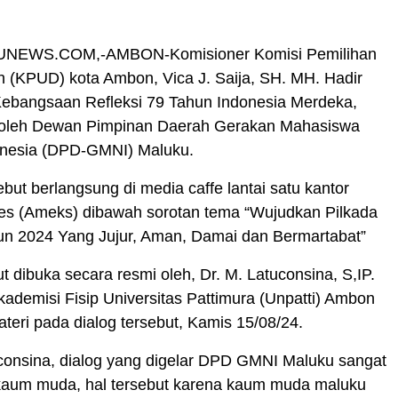
NEWS.COM,-AMBON-Komisioner Komisi Pemilihan
(KPUD) kota Ambon, Vica J. Saija, SH. MH. Hadir
Kebangsaan Refleksi 79 Tahun Indonesia Merdeka,
r oleh Dewan Pimpinan Daerah Gerakan Mahasiswa
onesia (DPD-GMNI) Maluku.
ebut berlangsung di media caffe lantai satu kantor
s (Ameks) dibawah sorotan tema “Wujudkan Pilkada
un 2024 Yang Jujur, Aman, Damai dan Bermartabat”
ut dibuka secara resmi oleh, Dr. M. Latuconsina, S,IP.
ademisi Fisip Universitas Pattimura (Unpatti) Ambon
teri pada dialog tersebut, Kamis 15/08/24.
consina, dialog yang digelar DPD GMNI Maluku sangat
 kaum muda, hal tersebut karena kaum muda maluku