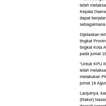
telah melaks
Kepala Daera
dapat berjala
sebagaimana 
Dijelaskan te
tingkat Provi
tingkat Kota 
pada jumat 1
“Untuk KPU K
telah melaks
melakukan Ple
jumat 16 Agus
Lanjutnya, ka
(Rakor) Nasio