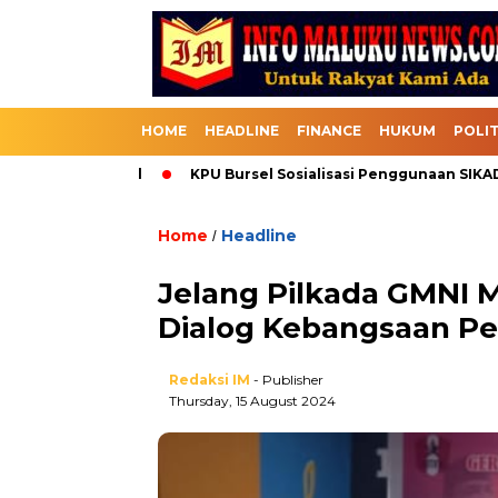
HOME
HEADLINE
FINANCE
HUKUM
POLIT
alui Bursel
KPU Bursel Sosialisasi Penggunaan SIKADEKA Pe
Home
Headline
/
Jelang Pilkada GMNI 
Dialog Kebangsaan P
Redaksi IM
- Publisher
Thursday, 15 August 2024