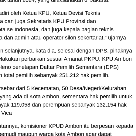
ak tahun 2024, yang dilaksanakan di Jakarta.
hadiri oleh Ketua KPU, Ketua Devisi Teknis
a dan juga Sekretaris KPU Provinsi dan
a se-Indonesia, dan juga kepala bagian teknis
 dan admin atau operator silon sekertariat,” ujarnya
selanjutnya, kata dia, selesai dengan DPS, pihaknya
elakukan perbaikan sesuai Amanat PKPU, KPU Ambon
pleno penetapan Daftar Pemilih Sementara (DPS)
 total pemilih sebanyak 251.212 hak pemilih.
ersebar dari 5 Kecematan, 50 Desa/Negeri/Kelurahan
yang ada di Kota Ambon, sementara hak pemilih untuk
banyak 119,058 dan perempuan sebanyak 132,154 hak
s Vica
utannya, komisioner KPUD Ambon itu berpesan kepada
emudi maupun warga kota Ambon agar dapat