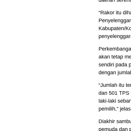
daerah serent
“Rakor itu di
Penyelenggar
Kabupaten/Kot
penyelenggara
Perkembangan 
akan tetap m
sendiri pada 
dengan jumlah
“Jumlah itu t
dan 501 TPS 
laki-laki se
pemilih,” jela
Diakhir samb
pemuda dan p