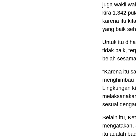
juga wakil wal
kira 1,342 pul
karena itu ki
yang baik seh
Untuk itu dih
tidak baik, t
belah sesama
“Karena itu s
menghimbau k
Lingkungan k
melaksanakan
sesuai denga
Selain itu, K
mengatakan, 
itu adalah ba