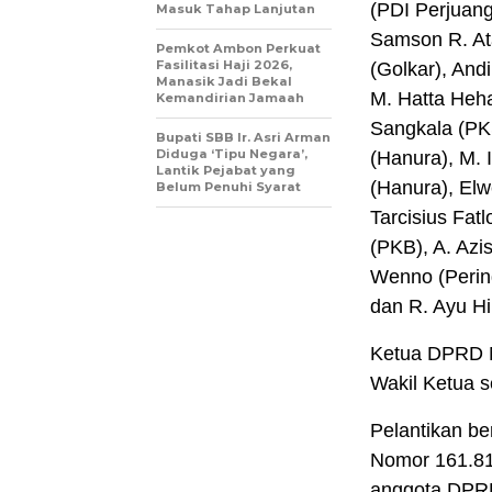
(PDI Perjuang
Masuk Tahap Lanjutan
Samson R. At
Pemkot Ambon Perkuat
Fasilitasi Haji 2026,
(Golkar), And
Manasik Jadi Bekal
M. Hatta Heha
Kemandirian Jamaah
Sangkala (PK
Bupati SBB Ir. Asri Arman
Diduga ‘Tipu Negara’,
(Hanura), M. 
Lantik Pejabat yang
(Hanura), Elw
Belum Penuhi Syarat
Tarcisius Fat
(PKB), A. Azi
Wenno (Perin
dan R. Ayu Hi
Ketua DPRD M
Wakil Ketua 
Pelantikan b
Nomor 161.81
anggota DPRD