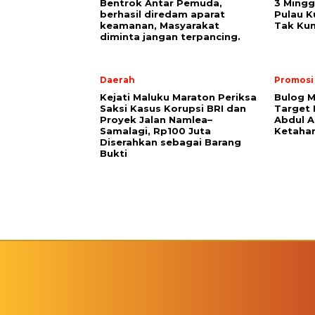
Bentrok Antar Pemuda,
3 Mingg
berhasil diredam aparat
Pulau K
keamanan, Masyarakat
Tak Kun
diminta jangan terpancing.
Daerah
Promosi
Kejati Maluku Maraton Periksa
Bulog M
Saksi Kasus Korupsi BRI dan
Target
Proyek Jalan Namlea–
Abdul A
Samalagi, Rp100 Juta
Ketaha
Diserahkan sebagai Barang
Bukti