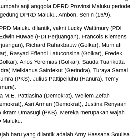
umpah/janji anggota DPRD Provinsi Maluku periode
 gedung DPRD Maluku, Ambon, Senin (16/9).
RD Maluku dilantik, yakni Lucky Wattimury (PDI
 Edwin Huwae (PDI Perjuangan), Francois Klemens
juangan), Richard Rahakbauw (Golkar), Murniati
ar), Rasyad Effendi Latuconsina (Golkar), Fredek
olkar), Anos Yeremias (Golkar), Sauda Tuankotta
ndra) Melkianus Sairdekut (Gerindra), Turaya Samal
umra (PKS), Julius Pattipeiluhu (Hanura), Temy
anura).
na M.E. Pattiasina (Demokrat), Wellem Zefah
emokrat), Asri Arman (Demokrat), Justina Renyaan
 Ikram Umasugi (PKB). Mereka merupakan wajah
 Maluku.
ah baru yang dilantik adalah Arny Hassana Soulisa