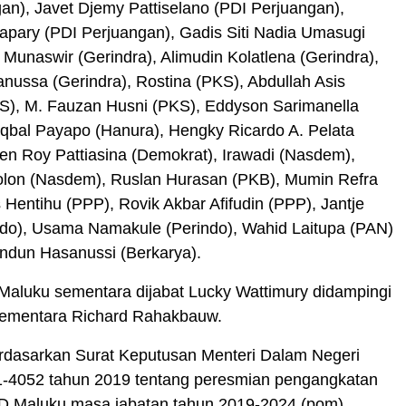
an), Javet Djemy Pattiselano (PDI Perjuangan),
apary (PDI Perjuangan), Gadis Siti Nadia Umasugi
i Munaswir (Gerindra), Alimudin Kolatlena (Gerindra),
nussa (Gerindra), Rostina (PKS), Abdullah Asis
S), M. Fauzan Husni (PKS), Eddyson Sarimanella
Iqbal Payapo (Hanura), Hengky Ricardo A. Pelata
en Roy Pattiasina (Demokrat), Irawadi (Nasdem),
lolon (Nasdem), Ruslan Hurasan (PKB), Mumin Refra
s Hentihu (PPP), Rovik Akbar Afifudin (PPP), Jantje
do), Usama Namakule (Perindo), Wahid Laitupa (PAN)
ndun Hasanussi (Berkarya).
aluku sementara dijabat Lucky Wattimury didampingi
sementara Richard Rahakbauw.
erdasarkan Surat Keputusan Menteri Dalam Negeri
-4052 tahun 2019 tentang peresmian pengangkatan
 Maluku masa jabatan tahun 2019-2024.(pom)