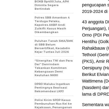
BOKB Rp400 Juta, APH
pengucapan s
Diminta Segera
Bertindak
2019-2024 di
Polres SBB Amankan 4
Terduga Pelaku,
43 anggota DP
Kapolres AKBP Andi
Perjuangan),
Zulkifli: Kasus Masih
Dikembangkan
Orno (PDI Per
Puluhan Tanah SMA/SMK
Hentihu (Golk
di SBB Belum
Rahakbauw (G
Bersertifikat, Kacabdin
Kejar Tuntas Juli 2026
Tethool (Geri
“Sinergitas TNI dan Para
(PKS), Amir R
Dai” Danrindam
Oersipuny (H
Tekankan Komitmen
Kebangsaan Demi
Berikut Elvia
Keutuhan NKRII ‎
Wattimena (D
DPRD Maluku Ingatkan
(Nasdem) dan
Pentingnya Realisasi
Rekomendasi LKPJ
lama di DPRD
Polisi Kirim SPDP Kasus
Pembunuhan Nus Kei ke
Sementara waj
Kejaksaan, Penanganan