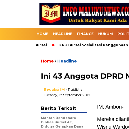
HOME
HEADLINE
FINANCE
HUKUM
POLIT
suk Melalui Bursel
KPU Bursel Sosialisasi Penggunaan SIK
Home
Headline
/
Ini 43 Anggota DPRD 
Redaksi IM
- Publisher
Tuesday, 17 September 2019
IM, Ambon-
Berita Terkait
Mantan Bendahara
Mereka dilant
Dinkes Bursel AT,
Wisnu Wardoy
Diduga Gelapkan Dana