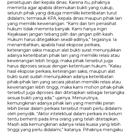
persetujuan dari kepala dinas. Karena itu, pihaknya
meminta agar apabila ditemukan bukti yang cukup,
seluruh pihak yang diduga memiliki keterlibatan turut
didalami, termasuk KPA, kepala dinas maupun pihak lain
yang memiliki kewenangan. “Kami dari tim penasihat
hukum tidak meminta banyak. Kami hanya ingin
Kejaksaan jangan tebang pilih dan jangan pilih kasih.
Hukum harus ditegakkan seadil-adilnya,” tegasnya. Ia
menambahkan, apabila hasil ekspose perkara,
keterangan saksi maupun alat bukti surat menunjukkan
adanya keterlibatan pihak lain yang memiliki relasi atau
kewenangan lebih tinggi, maka pihak tersebut juga
harus diproses sesuai dengan ketentuan hukum. “Kalau
hasil ekspose perkara, keterangan saksi, maupun alat
bukti surat sudah menunjukkan adanya keterlibatan
pihak-pihak lain yang secara jabatan memiliki relasi atau
kewenangan lebih tinggi, maka kami mohon pihak-pihak
tersebut juga diproses dan ditetapkan sebagai tersangka
sesuai bukti yang ada,” ujarnya. Menurutnya,
kemungkinan adanya pihak lain yang memiliki peran
lebih besar dalam perkara tersebut masih perlu didalami
oleh penyidik. “Aktor intelektual dalam perkara ini belum
tentu berhenti pada lima orang yang telah ditetapkan.
Masih ada kemungkinan adanya relasi kuasa yang lebih
tinggi yang perlu didalami,” katanya. Pihaknya mengaku