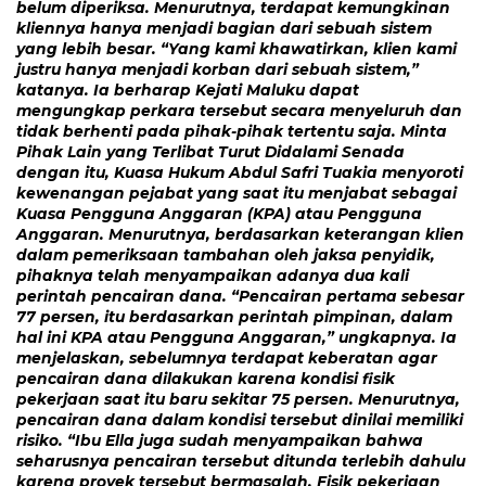
belum diperiksa. Menurutnya, terdapat kemungkinan
kliennya hanya menjadi bagian dari sebuah sistem
yang lebih besar. “Yang kami khawatirkan, klien kami
justru hanya menjadi korban dari sebuah sistem,”
katanya. Ia berharap Kejati Maluku dapat
mengungkap perkara tersebut secara menyeluruh dan
tidak berhenti pada pihak-pihak tertentu saja. Minta
Pihak Lain yang Terlibat Turut Didalami Senada
dengan itu, Kuasa Hukum Abdul Safri Tuakia menyoroti
kewenangan pejabat yang saat itu menjabat sebagai
Kuasa Pengguna Anggaran (KPA) atau Pengguna
Anggaran. Menurutnya, berdasarkan keterangan klien
dalam pemeriksaan tambahan oleh jaksa penyidik,
pihaknya telah menyampaikan adanya dua kali
perintah pencairan dana. “Pencairan pertama sebesar
77 persen, itu berdasarkan perintah pimpinan, dalam
hal ini KPA atau Pengguna Anggaran,” ungkapnya. Ia
menjelaskan, sebelumnya terdapat keberatan agar
pencairan dana dilakukan karena kondisi fisik
pekerjaan saat itu baru sekitar 75 persen. Menurutnya,
pencairan dana dalam kondisi tersebut dinilai memiliki
risiko. “Ibu Ella juga sudah menyampaikan bahwa
seharusnya pencairan tersebut ditunda terlebih dahulu
karena proyek tersebut bermasalah. Fisik pekerjaan