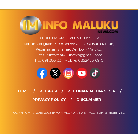
PT PUTRA MALUKU INTERMEDIA
Kebun Cengkeh RT.006/RW 09. Desa Batu Merah,
Kecamatan Sirimau Ambon-Maluku.
Email : infomalukunews@gmail.com
Tlp: 0911383133 | Mobile: 085243316910
HOME
REDAKSI
PEDOMAN MEDIA SIBER
PRIVACY POLICY
DISCLAIMER
COPYRIGHT © 2019-2023 INFO MALUKU NEWS - ALL RIGHTS RESERVED