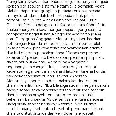
“Yang kami khawatirkan, klien kami justru hanya menjadi
korban dari sebuah sistem,” katanya. Ia berharap Kejati
Maluku dapat mengungkap perkara tersebut secara
menyeluruh dan tidak berhenti pada pihak-pihak
tertentu saja. Minta Pihak Lain yang Terlibat Turut
Didalami Senada dengan itu, Kuasa Hukum Abdul Safri
Tuakia menyoroti kewenangan pejabat yang saat itu
menjabat sebagai Kuasa Pengguna Anggaran (KPA)
atau Pengguna Anggaran. Menurutnya, berdasarkan
keterangan klien dalam pemeriksaan tambahan oleh
jaksa penyidik, pihaknya telah menyampaikan adanya
dua kali perintah pencairan dana. “Pencairan pertama
sebesar 77 persen, itu berdasarkan perintah pimpinan,
dalam hal ini KPA atau Pengguna Anggaran,”
ungkapnya. Ia menjelaskan, sebelumnya terdapat
keberatan agar pencairan dana dilakukan karena kondisi
fisik pekerjaan saat itu baru sekitar 75 persen.
Menurutnya, pencairan dana dalam kondisi tersebut
dinilai memiliki risiko. “Ibu Ella juga sudah menyampaikan
bahwa seharusnya pencairan tersebut ditunda terlebih
dahulu karena proyek tersebut bermasalah. Fisik
pekerjaan baru sekitar 75 persen, sementara pencairan
uang dinilai sangat berisiko,” katanya. Menurutnya,
setelah adanya keberatan tersebut, pencairan sempat
diminta untuk ditunda dan kemudian mendapat