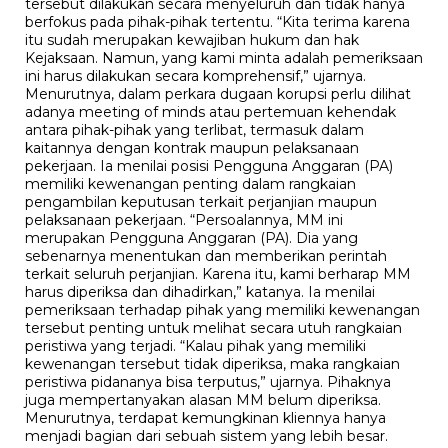
tersebut dilakukan secara menyeluruh dan tidak hanya
berfokus pada pihak-pihak tertentu. “Kita terima karena
itu sudah merupakan kewajiban hukum dan hak
Kejaksaan. Namun, yang kami minta adalah pemeriksaan
ini harus dilakukan secara komprehensif,” ujarnya.
Menurutnya, dalam perkara dugaan korupsi perlu dilihat
adanya meeting of minds atau pertemuan kehendak
antara pihak-pihak yang terlibat, termasuk dalam
kaitannya dengan kontrak maupun pelaksanaan
pekerjaan. Ia menilai posisi Pengguna Anggaran (PA)
memiliki kewenangan penting dalam rangkaian
pengambilan keputusan terkait perjanjian maupun
pelaksanaan pekerjaan. “Persoalannya, MM ini
merupakan Pengguna Anggaran (PA). Dia yang
sebenarnya menentukan dan memberikan perintah
terkait seluruh perjanjian. Karena itu, kami berharap MM
harus diperiksa dan dihadirkan,” katanya. Ia menilai
pemeriksaan terhadap pihak yang memiliki kewenangan
tersebut penting untuk melihat secara utuh rangkaian
peristiwa yang terjadi. “Kalau pihak yang memiliki
kewenangan tersebut tidak diperiksa, maka rangkaian
peristiwa pidananya bisa terputus,” ujarnya. Pihaknya
juga mempertanyakan alasan MM belum diperiksa.
Menurutnya, terdapat kemungkinan kliennya hanya
menjadi bagian dari sebuah sistem yang lebih besar.