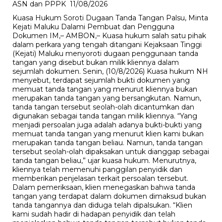
ASN dan PPPK
11/08/2026
Kuasa Hukum Soroti Dugaan Tanda Tangan Palsu, Minta
Kejati Maluku Dalami Pembuat dan Pengguna
Dokumen IM,– AMBON,– Kuasa hukum salah satu pihak
dalam perkara yang tengah ditangani Kejaksaan Tinggi
(Kejati) Maluku menyoroti dugaan penggunaan tanda
tangan yang disebut bukan milik kliennya dalam
sejumlah dokumen. Senin, (10/8/2026) Kuasa hukum NH
menyebut, terdapat sejumlah bukti dokumen yang
memuat tanda tangan yang menurut kliennya bukan
merupakan tanda tangan yang bersangkutan. Namun,
tanda tangan tersebut seolah-olah dicantumkan dan
digunakan sebagai tanda tangan milik kliennya. “Yang
menjadi persoalan juga adalah adanya bukti-bukti yang
memuat tanda tangan yang menurut klien kami bukan
merupakan tanda tangan beliau. Namun, tanda tangan
tersebut seolah-olah dipaksakan untuk dianggap sebagai
tanda tangan beliau,” ujar kuasa hukum. Menurutnya,
kliennya telah memenuhi panggilan penyidik dan
memberikan penjelasan terkait persoalan tersebut.
Dalam pemeriksaan, klien menegaskan bahwa tanda
tangan yang terdapat dalam dokumen dimaksud bukan
tanda tangannya dan diduga telah dipalsukan. “Klien
kami sudah hadir di hadapan penyidik dan telah