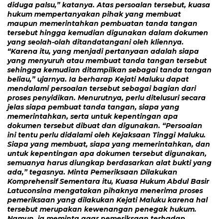
diduga palsu,” katanya. Atas persoalan tersebut, kuasa
hukum mempertanyakan pihak yang membuat
maupun memerintahkan pembuatan tanda tangan
tersebut hingga kemudian digunakan dalam dokumen
yang seolah-olah ditandatangani oleh kliennya.
“Karena itu, yang menjadi pertanyaan adalah siapa
yang menyuruh atau membuat tanda tangan tersebut
sehingga kemudian ditampilkan sebagai tanda tangan
beliau,” ujarnya. Ia berharap Kejati Maluku dapat
mendalami persoalan tersebut sebagai bagian dari
proses penyidikan. Menurutnya, perlu ditelusuri secara
jelas siapa pembuat tanda tangan, siapa yang
memerintahkan, serta untuk kepentingan apa
dokumen tersebut dibuat dan digunakan. “Persoalan
ini tentu perlu didalami oleh Kejaksaan Tinggi Maluku.
Siapa yang membuat, siapa yang memerintahkan, dan
untuk kepentingan apa dokumen tersebut digunakan,
semuanya harus diungkap berdasarkan alat bukti yang
ada,” tegasnya. Minta Pemeriksaan Dilakukan
Komprehensif Sementara itu, Kuasa Hukum Abdul Basir
Latuconsina mengatakan pihaknya menerima proses
pemeriksaan yang dilakukan Kejati Maluku karena hal
tersebut merupakan kewenangan penegak hukum.
Namun, ia meminta agar pemeriksaan terhadap