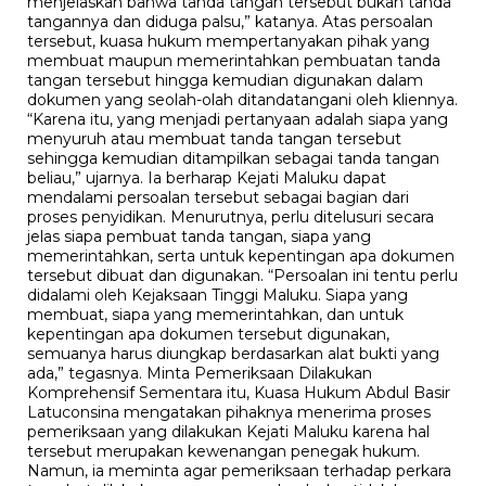
menjelaskan bahwa tanda tangan tersebut bukan tanda
tangannya dan diduga palsu,” katanya. Atas persoalan
tersebut, kuasa hukum mempertanyakan pihak yang
membuat maupun memerintahkan pembuatan tanda
tangan tersebut hingga kemudian digunakan dalam
dokumen yang seolah-olah ditandatangani oleh kliennya.
“Karena itu, yang menjadi pertanyaan adalah siapa yang
menyuruh atau membuat tanda tangan tersebut
sehingga kemudian ditampilkan sebagai tanda tangan
beliau,” ujarnya. Ia berharap Kejati Maluku dapat
mendalami persoalan tersebut sebagai bagian dari
proses penyidikan. Menurutnya, perlu ditelusuri secara
jelas siapa pembuat tanda tangan, siapa yang
memerintahkan, serta untuk kepentingan apa dokumen
tersebut dibuat dan digunakan. “Persoalan ini tentu perlu
didalami oleh Kejaksaan Tinggi Maluku. Siapa yang
membuat, siapa yang memerintahkan, dan untuk
kepentingan apa dokumen tersebut digunakan,
semuanya harus diungkap berdasarkan alat bukti yang
ada,” tegasnya. Minta Pemeriksaan Dilakukan
Komprehensif Sementara itu, Kuasa Hukum Abdul Basir
Latuconsina mengatakan pihaknya menerima proses
pemeriksaan yang dilakukan Kejati Maluku karena hal
tersebut merupakan kewenangan penegak hukum.
Namun, ia meminta agar pemeriksaan terhadap perkara