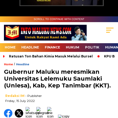
SCROLL TO CONTINUE WITH CONTENT
HOME
HEADLINE
FINANCE
HUKUM
POLITIK
HUMAN
Ratusan Ton Bahan Kimia Masuk Melalui Bursel
KPU Bur
/
Home
Headline
Gubernur Maluku meresmikan
Universitas Lelemuku Saumlaki
(Unlesa), Kab, Kep Tanimbar (KKT).
Redaksi IM
- Publisher
Friday, 15 July 2022