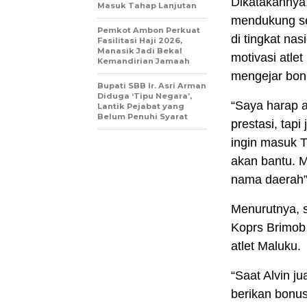
Dikatakannya
Masuk Tahap Lanjutan
mendukung se
Pemkot Ambon Perkuat
di tingkat na
Fasilitasi Haji 2026,
Manasik Jadi Bekal
motivasi atle
Kemandirian Jamaah
mengejar bon
Bupati SBB Ir. Asri Arman
Diduga ‘Tipu Negara’,
“Saya harap at
Lantik Pejabat yang
Belum Penuhi Syarat
prestasi, tapi
ingin masuk TN
akan bantu. 
nama daerah”
Menurutnya, 
Koprs Brimob 
atlet Maluku.
“Saat Alvin j
berikan bonus