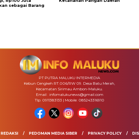
i, Rp100 Juta
Ketahanan Pangan Daerah
kan sebagai Barang
PT PUTRA MALUKU INTERMEDIA
Kebun Cengkeh RT.006/RW 09. Desa Batu Merah,
Kecamatan Sirimau Ambon-Maluku.
Email : infomalukunews@gmail.com
Tlp: 0911383133 | Mobile: 085243316910
REDAKSI
PEDOMAN MEDIA SIBER
PRIVACY POLICY
DI