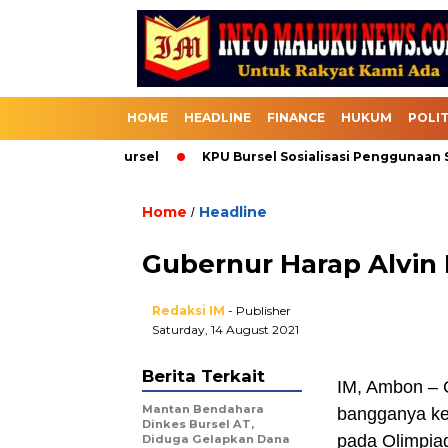
HOME
HEADLINE
FINANCE
HUKUM
POLIT
uk Melalui Bursel
KPU Bursel Sosialisasi Penggunaan SIKAD
Home
Headline
/
Gubernur Harap Alvin 
Redaksi IM
- Publisher
Saturday, 14 August 2021
Berita Terkait
IM, Ambon – 
Mantan Bendahara
bangganya kep
Dinkes Bursel AT,
pada Olimpiad
Diduga Gelapkan Dana