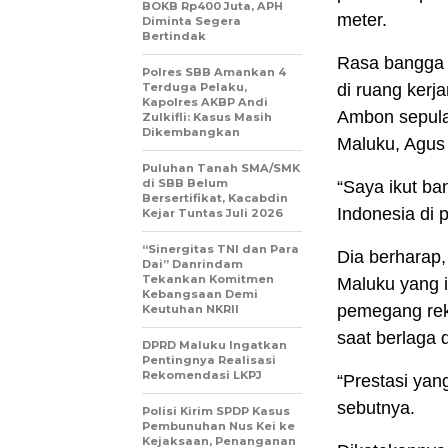
BOKB Rp400 Juta, APH
meter.
Diminta Segera
Bertindak
Rasa bangga 
Polres SBB Amankan 4
Terduga Pelaku,
di ruang kerja
Kapolres AKBP Andi
Ambon sepula
Zulkifli: Kasus Masih
Dikembangkan
Maluku, Agu
Puluhan Tanah SMA/SMK
di SBB Belum
“Saya ikut b
Bersertifikat, Kacabdin
Indonesia di 
Kejar Tuntas Juli 2026
“Sinergitas TNI dan Para
Dia berharap,
Dai” Danrindam
Tekankan Komitmen
Maluku yang in
Kebangsaan Demi
pemegang reko
Keutuhan NKRII ‎
saat berlaga 
DPRD Maluku Ingatkan
Pentingnya Realisasi
Rekomendasi LKPJ
“Prestasi yang 
sebutnya.
Polisi Kirim SPDP Kasus
Pembunuhan Nus Kei ke
Kejaksaan, Penanganan