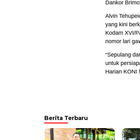
Dankor Brimob
Alvin Tehupei
yang kini ber
Kodam XVI/Pat
nomor lari ga
“Sepulang dar
untuk persiap
Harian KONI 
Berita Terbaru