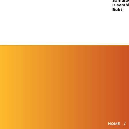
Samalag
Diserah
Bukti
HOME