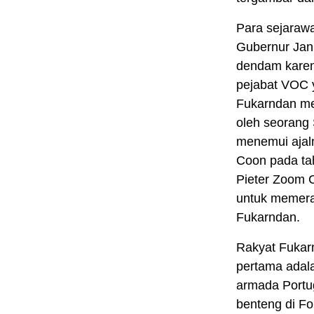
Para sejaraw
Gubernur Jan
dendam karen
pejabat VOC y
Fukarndan me
oleh seorang
menemui ajal
Coon pada tah
Pieter Zoom 
untuk memera
Fukarndan.
Rakyat Fukar
pertama adalah
armada Port
benteng di F