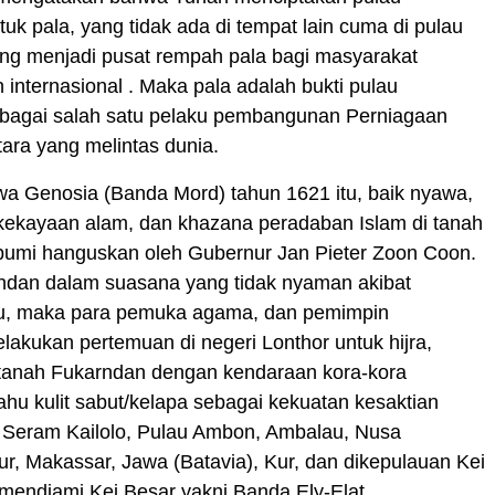
uk pala, yang tidak ada di tempat lain cuma di pulau
ng menjadi pusat rempah pala bagi masyarakat
 internasional . Maka pala adalah bukti pulau
bagai salah satu pelaku pembangunan Perniagaan
tara yang melintas dunia.
wa Genosia (Banda Mord) tahun 1621 itu, baik nyawa,
 kekayaan alam, dan khazana peradaban Islam di tanah
bumi hanguskan oleh Gubernur Jan Pieter Zoon Coon.
ndan dalam suasana yang tidak nyaman akibat
u, maka para pemuka agama, dan pemimpin
akukan pertemuan di negeri Lonthor untuk hijra,
tanah Fukarndan dengan kendaraan kora-kora
ahu kulit sabut/kelapa sebagai kekuatan kesaktian
 Seram Kailolo, Pulau Ambon, Ambalau, Nusa
r, Makassar, Jawa (Batavia), Kur, dan dikepulauan Kei
mendiami Kei Besar yakni Banda Ely-Elat.