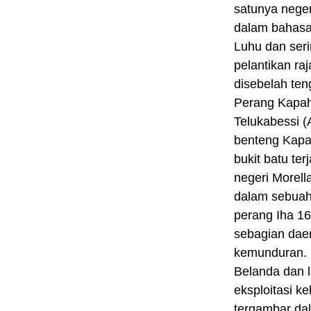
satunya nege
dalam bahasa
Luhu dan seri
pelantikan ra
disebelah ten
Perang Kapaha
Telukabessi (
benteng Kapah
bukit batu te
negeri Morell
dalam sebuah
perang Iha 16
sebagian dae
kemunduran. D
Belanda dan l
eksploitasi 
tergambar da