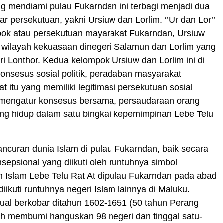
g mendiami pulau Fukarndan ini terbagi menjadi dua
r persekutuan, yakni Ursiuw dan Lorlim. ‘’Ur dan Lor’’
mpok atau persekutuan mayarakat Fukarndan, Ursiuw
 wilayah kekuasaan dinegeri Salamun dan Lorlim yang
ri Lonthor. Kedua kelompok Ursiuw dan Lorlim ini di
onsesus sosial politik, peradaban masyarakat
t itu yang memiliki legitimasi persekutuan sosial
mengatur konsesus bersama, persaudaraan orang
ng hidup dalam satu bingkai kepemimpinan Lebe Telu
ncuran dunia Islam di pulau Fukarndan, baik secara
nsepsional yang diikuti oleh runtuhnya simbol
 Islam Lebe Telu Rat At dipulau Fukarndan pada abad
diikuti runtuhnya negeri Islam lainnya di Maluku.
al berkobar ditahun 1602-1651 (50 tahun Perang
ah membumi hanguskan 98 negeri dan tinggal satu-