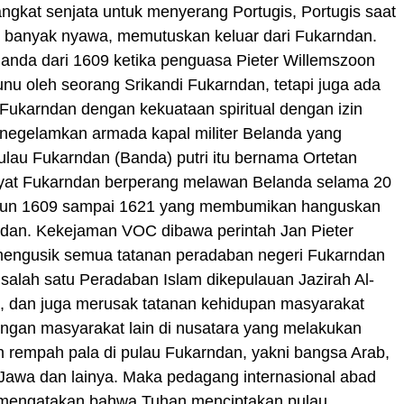
ngkat senjata untuk menyerang Portugis, Portugis saat
n banyak nyawa, memutuskan keluar dari Fukarndan.
anda dari 1609 ketika penguasa Pieter Willemszoon
unu oleh seorang Srikandi Fukarndan, tetapi juga ada
 Fukarndan dengan kekuataan spiritual dengan izin
enegelamkan armada kapal militer Belanda yang
ulau Fukarndan (Banda) putri itu bernama Ortetan
yat Fukarndan berperang melawan Belanda selama 20
ahun 1609 sampai 1621 yang membumikan hanguskan
ndan. Kekejaman VOC dibawa perintah Jan Pieter
mengusik semua tatanan peradaban negeri Fukarndan
salah satu Peradaban Islam dikepulauan Jazirah Al-
u, dan juga merusak tatanan kehidupan masyarakat
ngan masyarakat lain di nusatara yang melakukan
 rempah pala di pulau Fukarndan, yakni bangsa Arab,
 Jawa dan lainya. Maka pedagang internasional abad
mengatakan bahwa Tuhan menciptakan pulau