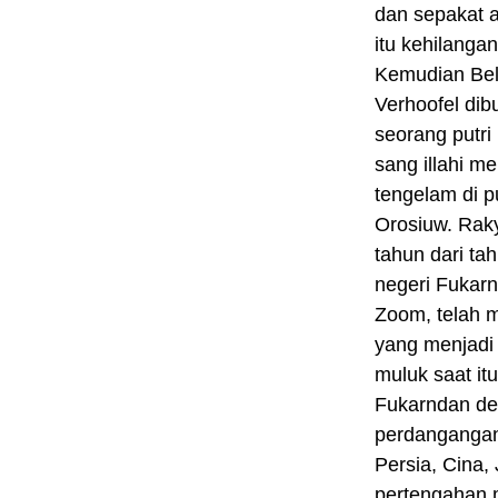
dan sepakat a
itu kehilanga
Kemudian Bel
Verhoofel dib
seorang putri
sang illahi m
tengelam di p
Orosiuw. Rak
tahun dari t
negeri Fukar
Zoom, telah 
yang menjadi 
muluk saat it
Fukarndan de
perdangangan
Persia, Cina,
pertengahan 