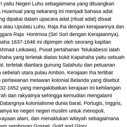
ri yaitu Negeri Luhu sebagaimana yang dituangkan
 Huamual yang sekarang ini menjadi bahasa adat
ng dipakai dalam upacara adat (ritual adat) disaat
ja atau Upulatu Luhu. Raja Iha dengan kerajaannya dan
ggara Raja Honimoa (Siri Sori dengan Kerajaannya).
ha 1637-1646 ini dipimpin oleh seorang kapitan
Ahmad Leikawa). Pusat pertahanan Telukabessi ialah
aha yang terletak diatas bukit Kapahaha yaitu sebuah
rjal. terletak diantara gunung Salahutu dan petuanan
a sebelah utara pulau Ambon. Kerajaan Iha terlibat
 perlawanan melawan kolonial Belanda yang disebut
32-1652 yang mengakibatkan kerajaan ini kehilangan
rah dan rakyatnya sehingga kemudian mengalami
atangnya kolonialisme dunia barat, Portugis, Inggris,
ainya ke negeri negeri muslim untuk menopoli,
kekayaan alam, dan menaklukan wilayah sebagaimana
lam semboyan Gospel, Gold and Glory.