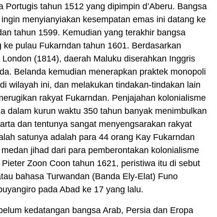
a Portugis tahun 1512 yang dipimpin d’Aberu. Bangsa
 ingin menyianyiakan kesempatan emas ini datang ke
dan tahun 1599. Kemudian yang terakhir bangsa
g ke pulau Fukarndan tahun 1601. Berdasarkan
 London (1814), daerah Maluku diserahkan Inggris
da. Belanda kemudian menerapkan praktek monopoli
i wilayah ini, dan melakukan tindakan-tindakan lain
erugikan rakyat Fukarndan. Penjajahan kolonialisme
da dalam kurun waktu 350 tahun banyak menimbulkan
harta dan tentunya sangat menyengsarakan rakyat
alah satunya adalah para 44 orang Kay Fukarndan
 medan jihad dari para pemberontakan kolonialisme
Pieter Zoon Coon tahun 1621, peristiwa itu di sebut
tau bahasa Turwandan (Banda Ely-Elat) Funo
uyangiro pada Abad ke 17 yang lalu.
belum kedatangan bangsa Arab, Persia dan Eropa