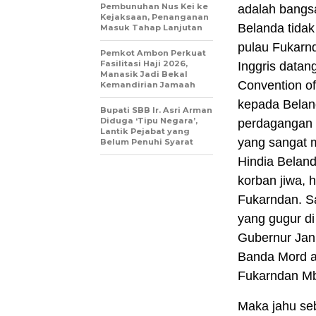
Pembunuhan Nus Kei ke
adalah bangs
Kejaksaan, Penanganan
Belanda tidak
Masuk Tahap Lanjutan
pulau Fukarn
Pemkot Ambon Perkuat
Fasilitasi Haji 2026,
Inggris datan
Manasik Jadi Bekal
Convention of
Kemandirian Jamaah
kepada Belan
Bupati SBB Ir. Asri Arman
Diduga ‘Tipu Negara’,
perdagangan d
Lantik Pejabat yang
yang sangat m
Belum Penuhi Syarat
Hindia Belan
korban jiwa, 
Fukarndan. S
yang gugur di
Gubernur Jan 
Banda Mord a
Fukarndan Mb
Maka jahu se