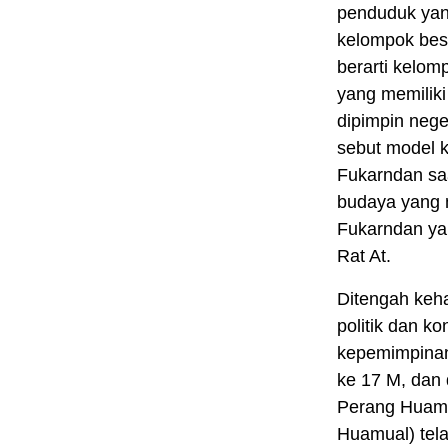
penduduk yan
kelompok besa
berarti kelo
yang memiliki
dipimpin nege
sebut model k
Fukarndan saa
budaya yang 
Fukarndan ya
Rat At.
Ditengah keha
politik dan ko
kepemimpinan
ke 17 M, dan 
Perang Huamu
Huamual) tel