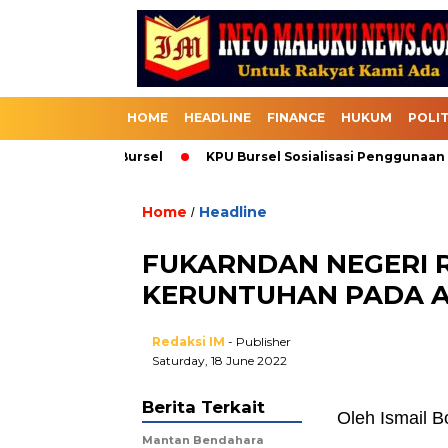
HOME
HEADLINE
FINANCE
HUKUM
POLIT
uk Melalui Bursel
KPU Bursel Sosialisasi Penggunaan SIKA
Home
Headline
/
FUKARNDAN NEGERI 
KERUNTUHAN PADA A
Redaksi IM
- Publisher
Saturday, 18 June 2022
Berita Terkait
Oleh Ismail B
Mantan Bendahara