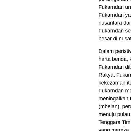
Fukarndan unt
Fukarndan ya
nusantara dan
Fukarndan se
besar di nusa
Dalam peristi
harta benda,
Fukarndan di
Rakyat Fukar
kekezaman it
Fukarndan mel
meningalkan 
(mbelan), per
menuju pulau
Tenggara Timu
yang mereka 