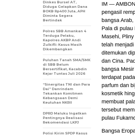
Dinkes Bursel AT,
IM — AMBON.’
Diduga Gelapkan Dana
BOKB Rp400 Juta, APH
pengasil remp
Diminta Segera
bangsa Arab, 
Bertindak
Pala di pulau
Polres SBB Amankan 4
Terduga Pelaku,
Masehi, Plin
Kapolres AKBP Andi
telah menjad
Zulkifli: Kasus Masih
Dikembangkan
ditemukan di
Puluhan Tanah SMA/SMK
dan Cina. Pa
di SBB Belum
bangsa Mesir 
Bersertifikat, Kacabdin
Kejar Tuntas Juli 2026
terdapat pada
“Sinergitas TNI dan Para
parfum dan bi
Dai” Danrindam
kosmetik hing
Tekankan Komitmen
Kebangsaan Demi
membuat pala
Keutuhan NKRII ‎
tersebut mem
DPRD Maluku Ingatkan
pulau Fukarn
Pentingnya Realisasi
Rekomendasi LKPJ
Bangsa Eropa
Polisi Kirim SPDP Kasus