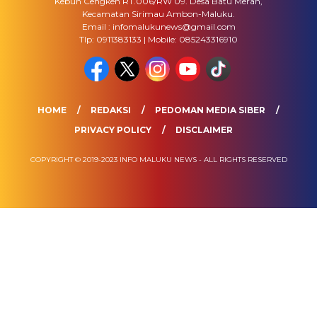
Kebun Cengkeh RT.006/RW 09. Desa Batu Merah,
Kecamatan Sirimau Ambon-Maluku.
Email : infomalukunews@gmail.com
Tlp: 0911383133 | Mobile: 085243316910
HOME
REDAKSI
PEDOMAN MEDIA SIBER
PRIVACY POLICY
DISCLAIMER
COPYRIGHT © 2019-2023 INFO MALUKU NEWS - ALL RIGHTS RESERVED