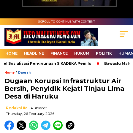
SCROLL TO CONTINUE WITH CONTENT
HOME
HEADLINE
FINANCE
HUKUM
POLITIK
HUMAN
l Sosialisasi Penggunaan SIKADEKA Pemilu
Bawaslu Maluku D
/
Home
Daerah
Dugaan Korupsi Infrastruktur Air
Bersih, Penyidik Kejati Tinjau Lima
Desa di Haruku
Redaksi IM
- Publisher
Thursday, 26 February 2026