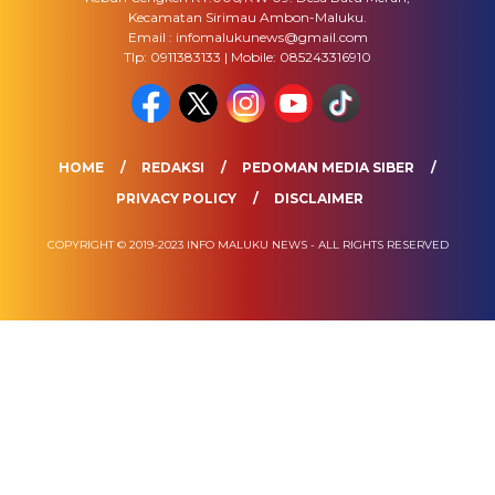
Kecamatan Sirimau Ambon-Maluku.
Email : infomalukunews@gmail.com
Tlp: 0911383133 | Mobile: 085243316910
HOME
REDAKSI
PEDOMAN MEDIA SIBER
PRIVACY POLICY
DISCLAIMER
COPYRIGHT © 2019-2023 INFO MALUKU NEWS - ALL RIGHTS RESERVED