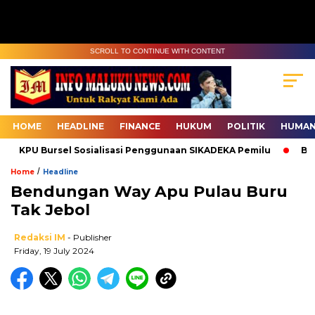
SCROLL TO CONTINUE WITH CONTENT
HOME
HEADLINE
FINANCE
HUKUM
POLITIK
HUMAN
KPU Bursel Sosialisasi Penggunaan SIKADEKA Pemilu
Bawasl
/
Home
Headline
Bendungan Way Apu Pulau Buru
Tak Jebol
Redaksi IM
- Publisher
Friday, 19 July 2024