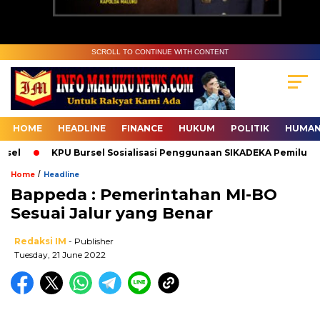
SCROLL TO CONTINUE WITH CONTENT
HOME
HEADLINE
FINANCE
HUKUM
POLITIK
HUMAN
l
KPU Bursel Sosialisasi Penggunaan SIKADEKA Pemilu
/
Home
Headline
Bappeda : Pemerintahan MI-BO
Sesuai Jalur yang Benar
Redaksi IM
- Publisher
Tuesday, 21 June 2022