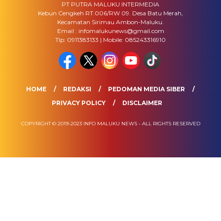
PT PUTRA MALUKU INTERMEDIA
Kebun Cengkeh RT.006/RW 09. Desa Batu Merah,
Kecamatan Sirimau Ambon-Maluku.
Email : infomalukunews@gmail.com
Tlp: 0911383133 | Mobile: 085243316910
HOME
REDAKSI
PEDOMAN MEDIA SIBER
PRIVACY POLICY
DISCLAIMER
COPYRIGHT © 2019-2023 INFO MALUKU NEWS - ALL RIGHTS RESERVED