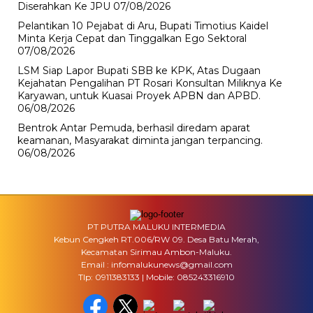
Diserahkan Ke JPU
07/08/2026
Pelantikan 10 Pejabat di Aru, Bupati Timotius Kaidel
Minta Kerja Cepat dan Tinggalkan Ego Sektoral
07/08/2026
LSM Siap Lapor Bupati SBB ke KPK, Atas Dugaan
Kejahatan Pengalihan PT Rosari Konsultan Miliknya Ke
Karyawan, untuk Kuasai Proyek APBN dan APBD.
06/08/2026
Bentrok Antar Pemuda, berhasil diredam aparat
keamanan, Masyarakat diminta jangan terpancing.
06/08/2026
PT PUTRA MALUKU INTERMEDIA
Kebun Cengkeh RT.006/RW 09. Desa Batu Merah,
Kecamatan Sirimau Ambon-Maluku.
Email : infomalukunews@gmail.com
Tlp: 0911383133 | Mobile: 085243316910