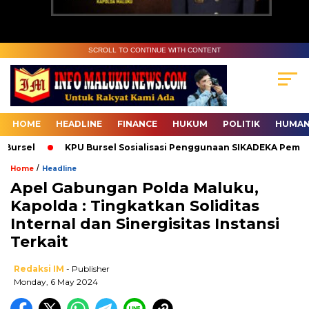
SCROLL TO CONTINUE WITH CONTENT
HOME
HEADLINE
FINANCE
HUKUM
POLITIK
HUMAN
ursel
KPU Bursel Sosialisasi Penggunaan SIKADEKA Pemilu
/
Home
Headline
Apel Gabungan Polda Maluku,
Kapolda : Tingkatkan Soliditas
Internal dan Sinergisitas Instansi
Terkait
Redaksi IM
- Publisher
Monday, 6 May 2024