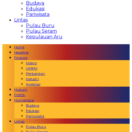
Budaya
Edukasi
Pariwisata
Lintas
Pulau Buru
Pulau Seram
Kepulauan Aru
Home
Headline
Finance
Makro
UMKM
Perbankan
Industri
Investasi
Hukum
Politik
Humaniora
Budaya
Edukasi
Pariwisata
Lintas
Pulau Buru
Pulau Seram