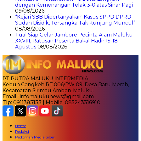
dengan Kemenangan Telak 3-0 atas Sinar Pagi
09/08/2026
“Kejari SBB Dipertanyakan! Kasus SPPD DPRD
Sudah Disidik, Tersangka Tak Kunjung Muncul”
08/08/2026
Tual Siap Gelar Jambore Pecinta Alam Maluku
XXVIII, Ratusan Peserta Bakal Hadir 15-18
Agustus
08/08/2026
PT PUTRA MALUKU INTERMEDIA
Kebun Cengkeh RT.006/RW 09. Desa Batu Merah,
Kecamatan Sirimau Ambon-Maluku.
Email : infomalukunews@gmail.com
Tlp: 0911383133 | Mobile: 085243316910
Home
Redaksi
Pedoman Media Siber