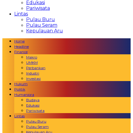
Edukasi
Pariwisata
Lintas
Pulau Buru
Pulau Seram
Kepulauan Aru
Home
Headline
Finance
Makro
UMKM
Perbankan
Industri
Investasi
Hukum
Politik
Humaniora
Budaya
Edukasi
Pariwisata
Lintas
Pulau Buru
Pulau Seram
Kepulauan Aru