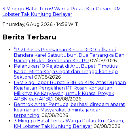
3 Minggu Batal Terus! Warga Pulau Kur Geram, KM
Lobster Tak Kunjung Berlayar
Thursday, 6 Aug 2026 - 14:56 WIT
Berita Terbaru
“P-21 Kasus Penikaman Ketua DPC Golkar di
Bandara Karel Satsuitubun, Dua Tersangka Dan
Barang Bukti Diserahkan Ke JPU
07/08/2026
Pelantikan 10 Pejabat di Aru, Bupati Timotius
Kaidel Minta Kerja Cepat dan Tinggalkan Ego
Sektoral
07/08/2026
LSM Siap Lapor Bupati SBB ke KPK, Atas Dugaan
Kejahatan Pengalihan PT Rosari Konsultan
Miliknya Ke Karyawan, untuk Kuasai Proyek
APBN dan APBD.
06/08/2026
Bentrok Antar Pemuda, berhasil diredam aparat
keamanan, Masyarakat diminta jangan
terpancing.
06/08/2026
3 Minggu Batal Terus! Warga Pulau Kur Geram,
KM Lobster Tak Kunjung Berlayar
06/08/2026