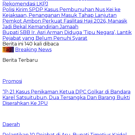
Rekomendasi LKPJ
Polisi Kirim SPDP Kasus Pembunuhan Nus Kei ke
Kejaksaan, Penanganan Masuk Tahap Lanjutan
Pemkot Ambon Perkuat Fasilitasi Haji 2026, Manasik
Jadi Bekal Kemandirian Jamaah
Bupati SBB Ir. Asri Arman Diduga ‘Tipu Negara’, Lantik
Pejabat yang Belum Penuhi Syarat
Berita ini 140 kali dibaca
Tag :
Breaking News
Berita Terbaru
Promosi
“P-21 Kasus Penikaman Ketua DPC Golkar di Bandara
Karel Satsuitubun, Dua Tersangka Dan Barang Bukti
Diserahkan Ke JPU
Daerah
Pelantikan 10 Pejabat di Aru, Bupati Timotius Kaidel