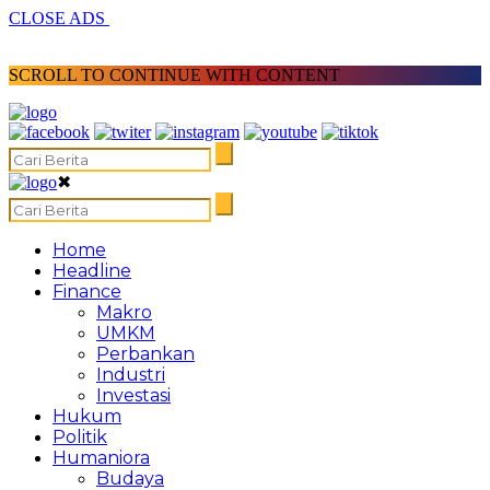
CLOSE ADS
SCROLL TO CONTINUE WITH CONTENT
✖
Home
Headline
Finance
Makro
UMKM
Perbankan
Industri
Investasi
Hukum
Politik
Humaniora
Budaya