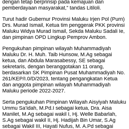
dengan tetap berprinsip pada kemajuan dan
pemberdayaan masyarakat,” tandas Litiloli.
Turut hadir Gubernur Provinsi Maluku Irjen Pol (Purn)
Drs. Murad Ismail, Ketua tim penggerak PKK provinsi
Maluku Widya Murad Ismail, Sekda Maluku Sadali Ie,
dan pimpinan OPD Lingkup Pemprov Ambon.
Pengukuhan pimpinan wilayah Muhammadiyah
Maluku Dr. H. Muh. Taib Hunsow, M.Ag sebagai
ketua, dan Abdula Marasabessy, SE sebagai
sekretaris, dengan beranggotakan 11 orang,
berdasarkan SK Pimpinan Pusat Muhammadiyah No.
261/KEP/I.0/D/2023, tentang pengangkatan Ketua
dan anggota pimpinan wilayah Muhammadiyah
Maluku periode 2022-2027.
Serta pengukuhan Pimpinan Wilayah Aisyiyah Maluku
Ummu Sa’idah, M.Pd.I sebagai ketua, Dra. Aisa
Manilet, M.Ag sebagai wakil I, Hj. Welle Babarlah,
S.Ag sebagai wakil II, Hj. Hadijah Bin Umar, S.Ag
sebagai Wakil III, Hayati Nufus, M. A.Pd sebagai