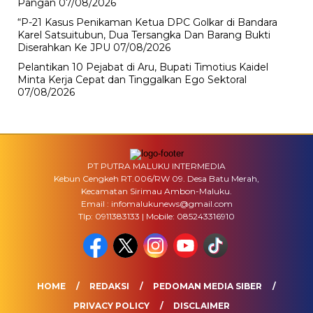
Pangan
07/08/2026
“P-21 Kasus Penikaman Ketua DPC Golkar di Bandara
Karel Satsuitubun, Dua Tersangka Dan Barang Bukti
Diserahkan Ke JPU
07/08/2026
Pelantikan 10 Pejabat di Aru, Bupati Timotius Kaidel
Minta Kerja Cepat dan Tinggalkan Ego Sektoral
07/08/2026
PT PUTRA MALUKU INTERMEDIA
Kebun Cengkeh RT.006/RW 09. Desa Batu Merah,
Kecamatan Sirimau Ambon-Maluku.
Email : infomalukunews@gmail.com
Tlp: 0911383133 | Mobile: 085243316910
HOME
REDAKSI
PEDOMAN MEDIA SIBER
PRIVACY POLICY
DISCLAIMER