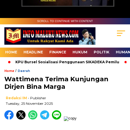
SCROLL TO CONTINUE WITH CONTENT
HOME
HEADLINE
FINANCE
HUKUM
POLITIK
HUMAN
KPU Bursel Sosialisasi Penggunaan SIKADEKA Pemilu
Ba
/
Home
Daerah
Wattimena Terima Kunjungan
Dirjen Bina Marga
Redaksi IM
- Publisher
Tuesday, 25 November 2025